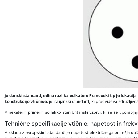
je danski standard, edina razlika od katere Francoski tip je lokacij
konstrukcijo vtičnice.
je italijanski standard, ki predvideva združljivo
V nekaterih primerih so lahko stari britanski vzorci, ki se še uporablja
Tehnične specifikacije vtičnic: napetost in frek
V skladu z evropskimi standardi je napetost električnega omrežja obič