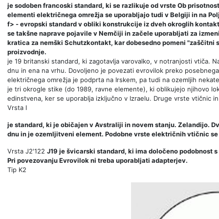
je sodoben francoski standard, ki se razlikuje od vrste Ob prisotno
elementi električnega omrežja se uporabljajo tudi v Belgiji in na 
f> - evropski standard v obliki konstrukcije iz dveh okroglih kontakt
se takšne naprave pojavile v Nemčiji in začele uporabljati za izmenič
kratica za nemški Schutzkontakt, kar dobesedno pomeni "zaščitni sti
proizvodnje.
je 19 britanski standard, ki zagotavlja varovalko, v notranjosti vtiča. 
dnu in ena na vrhu. Dovoljeno je povezati evrovilok preko posebnega a
električnega omrežja je podprta na Irskem, pa tudi na ozemljih nekateri
je tri okrogle stike (do 1989, ravne elemente), ki oblikujejo njihovo l
edinstvena, ker se uporablja izključno v Izraelu. Druge vrste vtičnic i
Vrsta I
je standard, ki je običajen v Avstraliji in novem stanju. Zelandijo.
dnu in je ozemljitveni element. Podobne vrste električnih vtičnic se 
Vrsta J2'122
J19 je švicarski standard, ki ima določeno podobnost s
Pri povezovanju Evrovilok ni treba uporabljati adapterjev.
Tip K2