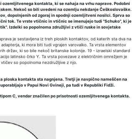
sti ozemljitvenega kontakta, ki se nahaja na vrhu naprave. Podobni
Poljskem. Nekoč so bili uvedeni na ozemlju nekdanje Češkoslovaške.
ov, dopolnjenih od zgoraj in spodnji ozemljitveni nosilci. Sprva so
ni tok. Te vrste vtičnic in vtičnic se imenujejo tudi "Schuko", ki je
k". Izdelki so popolnoma združljivi z vtiči ruske in sovjetske
Naprava je sestavljena iz treh ploskih kontaktov, od katerih sta dva na
dapterja, ki mora biti tudi vgrajen varovalko. Ta vrsta elementov
h držav, ki so bile nekoč britanske kolonije. 19 - izraelski standard
okacijo latinsko črko Y. Ta vrsta povezave z električnim omrežjem je
n vtičev so popolnoma nezdružljive z njo.
 Dva ploska kontakta sta nagnjena. Tretji je navpično nameščen na
uporabljajo v Papui Novi Gvineji, pa tudi v Republiki Fidži.
 tipom C, vendar značilen po prisotnosti ozemljitvenega kontakta.