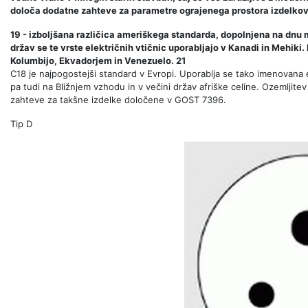
določa dodatne zahteve za parametre ograjenega prostora izdelkov
19 - izboljšana različica ameriškega standarda, dopolnjena na dnu 
držav se te vrste električnih vtičnic uporabljajo v Kanadi in Mehiki
Kolumbijo, Ekvadorjem in Venezuelo. 21
C18 je najpogostejši standard v Evropi. Uporablja se tako imenovana ev
pa tudi na Bližnjem vzhodu in v večini držav afriške celine. Ozemljitev 
zahteve za takšne izdelke določene v GOST 7396.
Tip D