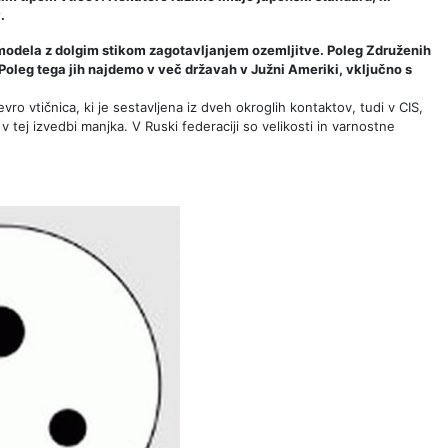
.
modela z dolgim ​​stikom zagotavljanjem ozemljitve. Poleg Združenih
. Poleg tega jih najdemo v več državah v Južni Ameriki, vključno s
ro vtičnica, ki je sestavljena iz dveh okroglih kontaktov, tudi v CIS,
v tej izvedbi manjka. V Ruski federaciji so velikosti in varnostne