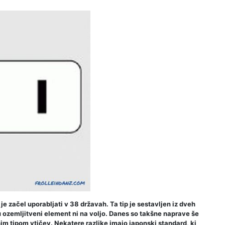
je začel uporabljati v 38 državah. Ta tip je sestavljen iz dveh
ozemljitveni element ni na voljo. Danes so takšne naprave še
im tipom vtičev. Nekatere razlike imajo japonski standard, ki