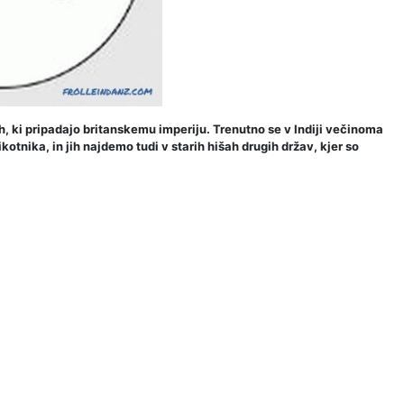
jih, ki pripadajo britanskemu imperiju. Trenutno se v Indiji večinoma
ikotnika, in jih najdemo tudi v starih hišah drugih držav, kjer so