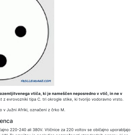
a ozemljitvenega vtiča, ki je nameščen neposredno v vtič, in ne v
st z evrovozniki tipa C. tri okrogle stike, ki tvorijo vodoravno vrsto.
jo v Južni Afriki, označeni z črko M.
venca
ajno 220-240 ali 380V. Vtičnice za 220 voltov se običajno uporabljajo