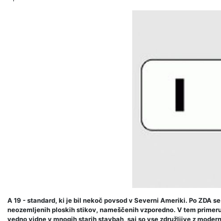
A 19 - standard, ki je bil nekoč povsod v Severni Ameriki. Po ZDA se 
neozemljenih ploskih stikov, nameščenih vzporedno. V tem primeru 
vedno vidne v mnogih starih stavbah, saj so vse združljive z modern