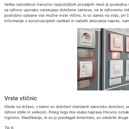
Velika raznolikost trenutno razpoložljivih prodajnih mest je posledic
za njihovo uporabo narekujejo določene zahteve, ne le njihovemu vi
podrobno opisane vse možne vrste vtičnic, ki so danes na voljo, pri č
informacije o konstrukcijskih razlikah in načelih delovanja naprav, na
Vrste vtičnic
Glede na državo, v kateri so določeni standardi zakonsko določeni, se
njihovi obliki in velikosti. Poleg tega ima vsaka naprava črkovno oznak
trgovino. Klasifikacijo, ki so jo predlagali Američani, so odobrile dru
Tip A