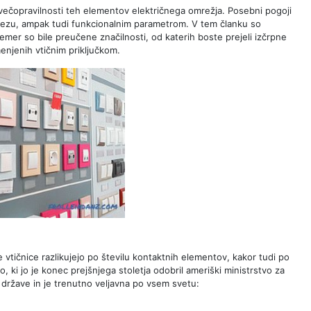
a večopravilnosti teh elementov električnega omrežja. Posebni pogoji
dezu, ampak tudi funkcionalnim parametrom. V tem članku so
emer so bile preučene značilnosti, od katerih boste prejeli izčrpne
menjenih vtičnim priključkom.
 vtičnice razlikujejo po številu kontaktnih elementov, kakor tudi po
o, ki jo je konec prejšnjega stoletja odobril ameriški ministrstvo za
ge države in je trenutno veljavna po vsem svetu: