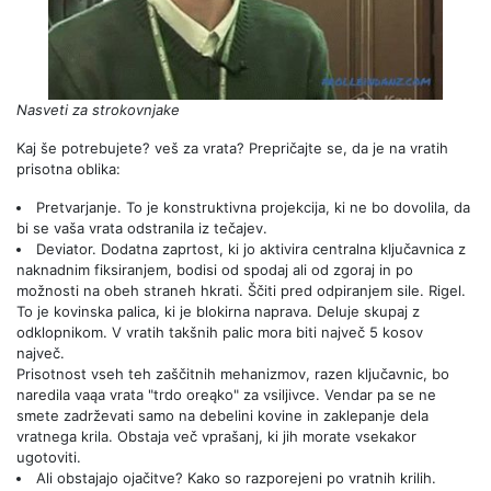
Nasveti za strokovnjake
Kaj še potrebujete? veš za vrata? Prepričajte se, da je na vratih
prisotna oblika:
Pretvarjanje. To je konstruktivna projekcija, ki ne bo dovolila, da
bi se vaša vrata odstranila iz tečajev.
Deviator. Dodatna zaprtost, ki jo aktivira centralna ključavnica z
naknadnim fiksiranjem, bodisi od spodaj ali od zgoraj in po
možnosti na obeh straneh hkrati. Ščiti pred odpiranjem sile. Rigel.
To je kovinska palica, ki je blokirna naprava. Deluje skupaj z
odklopnikom. V vratih takšnih palic mora biti največ 5 kosov
največ.
Prisotnost vseh teh zaščitnih mehanizmov, razen ključavnic, bo
naredila vaąa vrata "trdo oreąko" za vsiljivce. Vendar pa se ne
smete zadrževati samo na debelini kovine in zaklepanje dela
vratnega krila. Obstaja več vprašanj, ki jih morate vsekakor
ugotoviti.
Ali obstajajo ojačitve? Kako so razporejeni po vratnih krilih.