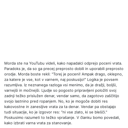
Morda ste na YouTubu videli, kako napadalci odprejo poceni vrata.
Paradoks je, da so ga precej preprosto dobili in uporabili preprosto
orodje. Morda boste rekli: "Torej je poceni! Ampak drago, oklepno,
za katere je vse, kot v varnem, naj poskusijo!" Logika je povsem
razumljiva. Iz neznanega razloga vsi menimo, da je dražji, boljši,
varnejši in močnejši. Ljudje so pogosto pripravljeni položiti svoj
zadnji težko prislužen denar, vendar samo, da zagotovo zaščitijo
svojo lastnino pred ropanjem. No, ko je mogoče dobiti res
kakovostne in zanesljive vrata za ta denar. Vendar pa obstajajo
tudi situacije, ko je izgovor res: "ni vse zlato, ki se blešči."
Poskusimo razumeti to težko vprašanje. V članku bomo povedali,
kako izbrati varna vrata za stanovanje.