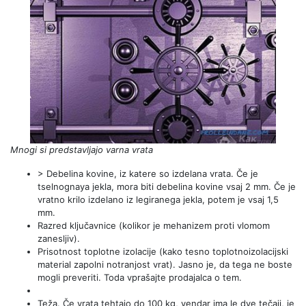
Mnogi si predstavljajo varna vrata
> Debelina kovine, iz katere so izdelana vrata. Če je
tselnognaya jekla, mora biti debelina kovine vsaj 2 mm. Če je
vratno krilo izdelano iz legiranega jekla, potem je vsaj 1,5
mm.
Razred ključavnice (kolikor je mehanizem proti vlomom
zanesljiv).
Prisotnost toplotne izolacije (kako tesno toplotnoizolacijski
material zapolni notranjost vrat). Jasno je, da tega ne boste
mogli preveriti. Toda vprašajte prodajalca o tem.
Teža. Če vrata tehtajo do 100 kg, vendar ima le dve tečaji, je