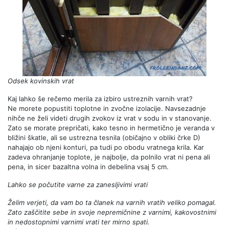
Odsek kovinskih vrat
Kaj lahko še rečemo merila za izbiro ustreznih varnih vrat?
Ne morete popustiti toplotne in zvočne izolacije. Navsezadnje
nihče ne želi videti drugih zvokov iz vrat v sodu in v stanovanje.
Zato se morate prepričati, kako tesno in hermetično je veranda v
bližini škatle, ali se ustrezna tesnila (običajno v obliki črke D)
nahajajo ob njeni konturi, pa tudi po obodu vratnega krila. Kar
zadeva ohranjanje toplote, je najbolje, da polnilo vrat ni pena ali
pena, in sicer bazaltna volna in debelina vsaj 5 cm.
Lahko se počutite varne za zanesljivimi vrati
Želim verjeti, da vam bo ta članek na varnih vratih veliko pomagal.
Zato zaščitite sebe in svoje nepremičnine z varnimi, kakovostnimi
in nedostopnimi varnimi vrati ter mirno spati.