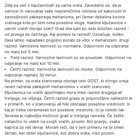
Zdaj pa več o ključavnicah za varna vrata. Zavedamo se, da je
varnost in varovanje vaše nepremičnine odvisna od kakovosti in
zanesljivosti zaklepnega mehanizma, pri čemer debelina kovine
vratnega krila pri tem nima posebne vloge. Kakšne ključavnice v
varnih vratih morajo stati? Grad ima sam po sebi določen razred -
od prvega do četrtega. Kaj pomeni ta razred? Označuje, koliko
časa lahko napadalec pogojno porabi za vdor v mehanizem. drugi
razred. Varnostne lastnosti so normalne. Odpornost na odpiranje
ne manj kot 5 min.
Tretji razred. Varnostne lastnosti so se povečale. Odpornost na
odpiranje ne manj kot 10 min.
Četrti razred. Varnostne lastnosti so visoke. Odpornost na
odpiranje najmanj 30 minut.
Na primer, za vrata stanovanja obstaja celo GOST, ki strogo ureja
raven razreda zaklepnih mehanizmov v vratih stanovanj.
Ključavnica na vratih apartmajev mora imeti razred drugega ali
tretjega, ne višjega. Četrti razred gradu je priporočljivo namestiti le
v primerih, ko v stanovanju ali hiši obstajajo posebne vrednosti. In
kaj je treba obravnavati kot posebne vrednote, to je nekdo tak.
Seveda je najboljša možnost grad iz tretjega razreda. Če želite
natančno to videti na svojih vratih, prosim. Kot pravijo, vsaka
kaprica za vaš denar. Moram reči, da v tem primeru ne bi smeli
škrtati, ker dobri ključavnice, kot dobra vrata, niso poceni.