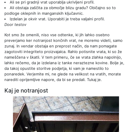
Ali se pri gradnji vrat uporablja ukrivljeni profil.
Ali obstaja zaščita za območje blizu gradu? Običajno so to
podloge oklepnih in manganskih ključavnic.
Izdelan je okvir vrat. Uporabiti je treba valjalni profil.
Door testov
Kot smo že omenili, niso vse odtenke, ki jih lahko osebno
preverjamo ker notranjost končnih vrat, ne moremo videti, samo
zunaj. In vendar obstaja en preprost način, da nam pomagate
zagotoviti integriteto proizvajalca. Rahlo potisnite vrata, ki so že
nameščena v škatli. V tem primeru, če se vrata zlahka napolnijo,
lahko rečemo, da je izdelana iz tanke neraztezne kovine. Bolje je,
da takoj opustite storitve podjetja, ki vam je namestilo to
ponaredek. Verjemite mi, ne glede na velikost na vratih, morate
narediti oprijemljive napore, da bi se predali. Tukaj je.
Kaj je notranjost