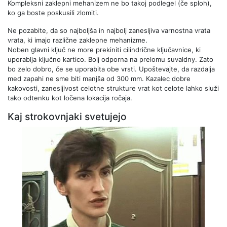
Kompleksni zaklepni mehanizem ne bo takoj podlegel (če sploh),
ko ga boste poskusili zlomiti.
Ne pozabite, da so najboljša in najbolj zanesljiva varnostna vrata
vrata, ki imajo različne zaklepne mehanizme.
Noben glavni ključ ne more prekiniti cilindrične ključavnice, ki
uporablja ključno kartico. Bolj odporna na prelomu suvaldny. Zato
bo zelo dobro, če se uporabita obe vrsti. Upoštevajte, da razdalja
med zapahi ne sme biti manjša od 300 mm. Kazalec dobre
kakovosti, zanesljivost celotne strukture vrat kot celote lahko služi
tako odtenku kot ločena lokacija ročaja.
Kaj strokovnjaki svetujejo