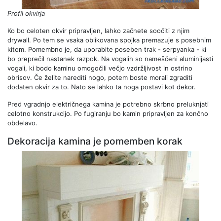
Profil okvirja
Ko bo celoten okvir pripravljen, lahko začnete soočiti z njim
drywall. Po tem se vsaka oblikovana spojka premazuje s posebnim
kitom. Pomembno je, da uporabite poseben trak - serpyanka - ki
bo preprečil nastanek razpok. Na vogalih so nameščeni aluminijasti
vogali, ki bodo kaminu omogočili večjo vzdržljivost in ostrino
obrisov. Če želite narediti nogo, potem boste morali zgraditi
dodaten okvir za to. Nato se lahko ta noga postavi kot dekor.
Pred vgradnjo električnega kamina je potrebno skrbno preluknjati
celotno konstrukcijo. Po fugiranju bo kamin pripravljen za končno
obdelavo.
Dekoracija kamina je pomemben korak