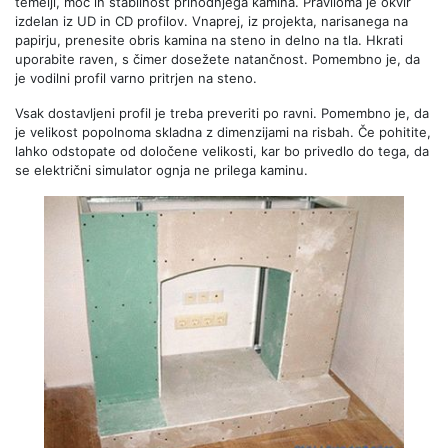
temelji, moč in stabilnost prihodnjega kamina. Praviloma je okvir
izdelan iz UD in CD profilov. Vnaprej, iz projekta, narisanega na
papirju, prenesite obris kamina na steno in delno na tla. Hkrati
uporabite raven, s čimer dosežete natančnost. Pomembno je, da
je vodilni profil varno pritrjen na steno.
Vsak dostavljeni profil je treba preveriti po ravni. Pomembno je, da
je velikost popolnoma skladna z dimenzijami na risbah. Če pohitite,
lahko odstopate od določene velikosti, kar bo privedlo do tega, da
se električni simulator ognja ne prilega kaminu.