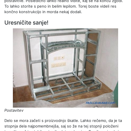
postavitve. Posledično lahko realno vidite, kaj se na koncu zgodi.
To lahko storite s peno in belim lepilom. Torej boste videli res
končno konstrukcijo in morda nekaj dodali.
Uresničite sanje!
Postavitev
Delo se mora začeti s proizvodnjo škatle. Lahko rečemo, da je ta
stopnja dela najpomembnejša, saj so že na tej stopnji položeni