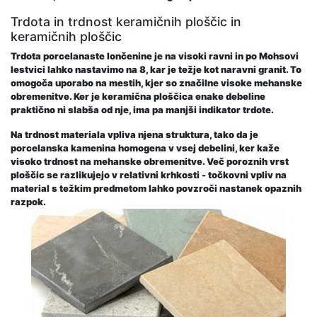
Trdota in trdnost keramičnih ploščic in
keramičnih ploščic
Trdota porcelanaste lončenine je na visoki ravni in po Mohsovi
lestvici lahko nastavimo na 8, kar je težje kot naravni granit. To
omogoča uporabo na mestih, kjer so značilne visoke mehanske
obremenitve. Ker je keramična ploščica enake debeline
praktično ni slabša od nje, ima pa manjši indikator trdote.
Na trdnost materiala vpliva njena struktura, tako da je
porcelanska kamenina homogena v vsej debelini, ker kaže
visoko trdnost na mehanske obremenitve. Več poroznih vrst
ploščic se razlikujejo v relativni krhkosti - točkovni vpliv na
material s težkim predmetom lahko povzroči nastanek opaznih
razpok.