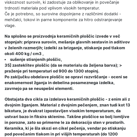
viskoznost surovin, ki zadostuje za oblikovanje in povečanje
trdnosti materiala pod vplivom visokih temperatur.
Če je potrebno, so surovine dopolnjene z različnimi dodatki -
mehčalci, tokovi in ​​parne komponente za hitro odstranjevanje
vlage.
Na splošno se proizvodnja keramičnih ploščic izvede v več
stopnjah: priprava surovin, mešanje glavnih sestavin in aditivov
v želenih razmerjih; izdelki za brizganje, stiskanje pod tlakom
okoli 400 kg / cm3 ,
sušenje stisnjenih ploščic,
35] zasteklitev ploščic (da se materialu da željena barva); >
praženje pri temperaturi od 900 do 1300 stopinj.
Po zaključku obdelave ploščic se opravi razvrščanje - oceni se
enakomernost žganja in debelina posameznega izdelka,
zavrnejo pa se neuspešni elementi.
Obstajata dva cikla za izdelavo keramičnih ploščic - z enim ali z
dvojnim žganjem. Material z dvojnim pečenjem, znan tudi kot 13
bikotura, je dvakrat izpostavljen visokim temperaturam, da
ustvari bazo in fiksira sklenino. Takšne ploščice so bolj lomljive
in porozne, zato so primerne le za dekoracijo sten v prostorih.
Keramika, ki je šla skozi en cikel pečenja, vendar po stiskanju
pod povečanim tlakom in pri višjih temperaturah (do 1200