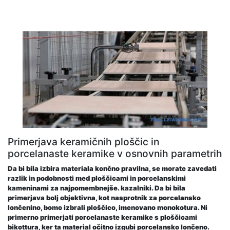
Primerjava keramičnih ploščic in
porcelanaste keramike v osnovnih parametrih
Da bi bila izbira materiala končno pravilna, se morate zavedati
razlik in podobnosti med ploščicami in porcelanskimi
kameninami za najpomembnejše. kazalniki. Da bi bila
primerjava bolj objektivna, kot nasprotnik za porcelansko
lončenino, bomo izbrali ploščico, imenovano monokotura. Ni
primerno primerjati porcelanaste keramike s ploščicami
bikottura, ker ta material očitno izgubi porcelansko lončeno.