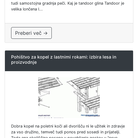
tudi samostojna gradnja peči. Kaj je tandoor glina Tandoor je
velika lončena l...
Preberi več →
Pohištvo za kopel z lastnimi rokami: izbira lesa in
proizvodnje
Dobra kopel na poletni koči ali dvorišču ni le užitek in zdravje
za vso družino, temveč tudi ponos pred sosedi in prijatelji.
Toda ena okoliščina posega v povabljanje gostov v "prvo