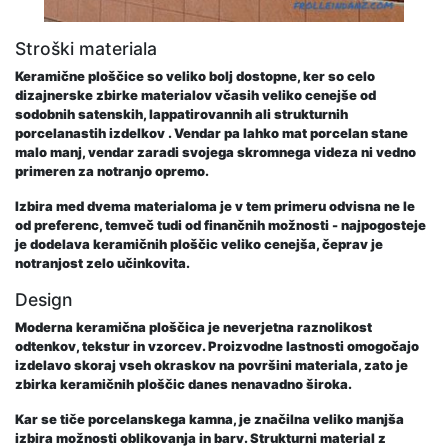
Stroški materiala
Keramične ploščice so veliko bolj dostopne, ker so celo
dizajnerske zbirke materialov včasih veliko cenejše od
sodobnih satenskih, lappatirovannih ali strukturnih
porcelanastih izdelkov . Vendar pa lahko mat porcelan stane
malo manj, vendar zaradi svojega skromnega videza ni vedno
primeren za notranjo opremo.
Izbira med dvema materialoma je v tem primeru odvisna ne le
od preferenc, temveč tudi od finančnih možnosti - najpogosteje
je dodelava keramičnih ploščic veliko cenejša, čeprav je
notranjost zelo učinkovita.
Design
Moderna keramična ploščica je neverjetna raznolikost
odtenkov, tekstur in vzorcev. Proizvodne lastnosti omogočajo
izdelavo skoraj vseh okraskov na površini materiala, zato je
zbirka keramičnih ploščic danes nenavadno široka.
Kar se tiče porcelanskega kamna, je značilna veliko manjša
izbira možnosti oblikovanja in barv. Strukturni material z