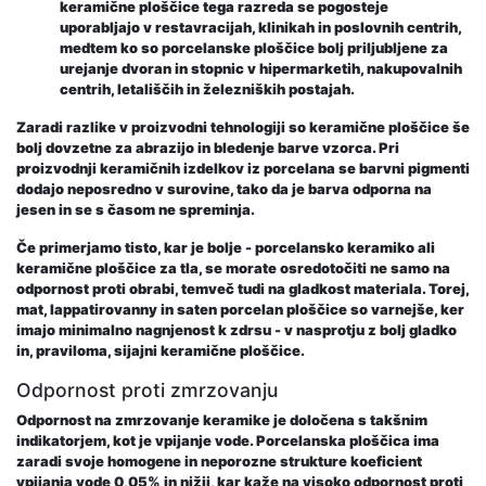
keramične ploščice tega razreda se pogosteje
uporabljajo v restavracijah, klinikah in poslovnih centrih,
medtem ko so porcelanske ploščice bolj priljubljene za
urejanje dvoran in stopnic v hipermarketih, nakupovalnih
centrih, letališčih in železniških postajah.
Zaradi razlike v proizvodni tehnologiji so keramične ploščice še
bolj dovzetne za abrazijo in bledenje barve vzorca. Pri
proizvodnji keramičnih izdelkov iz porcelana se barvni pigmenti
dodajo neposredno v surovine, tako da je barva odporna na
jesen in se s časom ne spreminja.
Če primerjamo tisto, kar je bolje - porcelansko keramiko ali
keramične ploščice za tla, se morate osredotočiti ne samo na
odpornost proti obrabi, temveč tudi na gladkost materiala. Torej,
mat, lappatirovanny in saten porcelan ploščice so varnejše, ker
imajo minimalno nagnjenost k zdrsu - v nasprotju z bolj gladko
in, praviloma, sijajni keramične ploščice.
Odpornost proti zmrzovanju
Odpornost na zmrzovanje keramike je določena s takšnim
indikatorjem, kot je vpijanje vode. Porcelanska ploščica ima
zaradi svoje homogene in neporozne strukture koeficient
vpijanja vode 0,05% in nižji, kar kaže na visoko odpornost proti