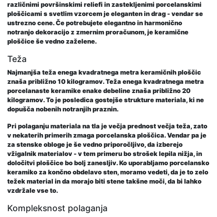
različnimi površinskimi reliefi in zastekljenimi porcelanskimi
ploščicami s svetlim vzorcem je eleganten in drag - vendar se
ustrezno cene. Če potrebujete elegantno in harmonično
notranjo dekoracijo z zmernim proračunom, je keramične
ploščice še vedno zaželene.
Teža
Najmanjša teža enega kvadratnega metra keramičnih ploščic
znaša približno 10 kilogramov. Teža enega kvadratnega metra
porcelanaste keramike enake debeline znaša približno 20
kilogramov. To je posledica gostejše strukture materiala, ki ne
dopušča nobenih notranjih praznin.
Pri polaganju materiala na tla je večja prednost večja teža, zato
v nekaterih primerih zmaga porcelanska ploščica. Vendar pa je
za stenske obloge je še vedno priporočljivo, da izberejo
vžigalnik materialov - v tem primeru bo strošek lepila nižja, in
določitvi ploščice bo bolj zanesljiv. Ko uporabljamo porcelansko
keramiko za končno obdelavo sten, moramo vedeti, da je to zelo
težek material in da morajo biti stene takšne moči, da bi lahko
vzdržale vse to.
Kompleksnost polaganja