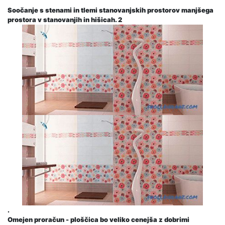
Soočanje s stenami in tlemi stanovanjskih prostorov manjšega
prostora v stanovanjih in hišicah. 2
.
Omejen proračun - ploščica bo veliko cenejša z dobrimi