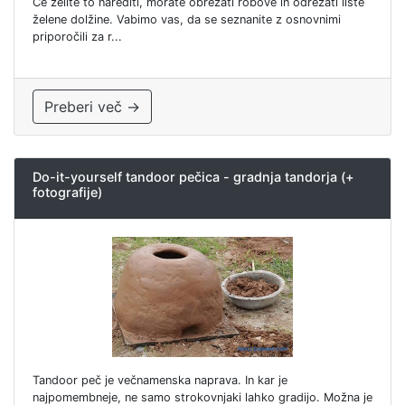
Če želite to narediti, morate obrezati robove in odrezati liste
želene dolžine. Vabimo vas, da se seznanite z osnovnimi
priporočili za r...
Preberi več →
Do-it-yourself tandoor pečica - gradnja tandorja (+
fotografije)
Tandoor peč je večnamenska naprava. In kar je
najpomembneje, ne samo strokovnjaki lahko gradijo. Možna je