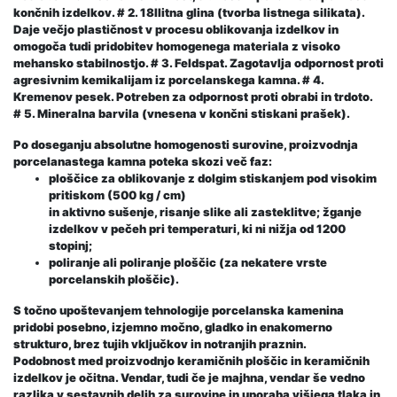
končnih izdelkov. # 2. 18Ilitna glina (tvorba listnega silikata).
Daje večjo plastičnost v procesu oblikovanja izdelkov in
omogoča tudi pridobitev homogenega materiala z visoko
mehansko stabilnostjo.
# 3.
Feldspat. Zagotavlja odpornost proti
agresivnim kemikalijam iz porcelanskega kamna.
# 4.
Kremenov pesek. Potreben za odpornost proti obrabi in trdoto.
# 5.
Mineralna barvila (vnesena v končni stiskani prašek).
Po doseganju absolutne homogenosti surovine, proizvodnja
porcelanastega kamna poteka skozi več faz:
ploščice za oblikovanje z dolgim ​​stiskanjem pod visokim
pritiskom (500 kg / cm)
in aktivno sušenje, risanje slike ali zasteklitve; žganje
izdelkov v pečeh pri temperaturi, ki ni nižja od 1200
stopinj;
poliranje ali poliranje ploščic (za nekatere vrste
porcelanskih ploščic).
S točno upoštevanjem tehnologije porcelanska kamenina
pridobi posebno, izjemno močno, gladko in enakomerno
strukturo, brez tujih vključkov in notranjih praznin.
Podobnost med proizvodnjo keramičnih ploščic in keramičnih
izdelkov je očitna. Vendar, tudi če je majhna, vendar še vedno
razlika v sestavnih delih za surovine in uporaba višjega tlaka in