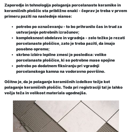
Zaporedje in tehnologija polaganja porcelanaste keramike in
keramičnih ploščic sta približno enaki - čeprav je treba v prvem
primeru paziti na naslednje nianse:
potrebo po označevanju - to bo prihranilo čas in trud za
ustvarjanje potrebnih izračunov;
kompleksnost obdelave in vgradnja - zelo težko je rezati
porcelanaste ploščice, zato je treba paziti, da imajo
posebno opremo;
skrbno izbiro lepilne zmesi je posledica: velike
porcelanaste ploščice, ki so potrebne mase spojine
potrebo po dodatnem fiksiranju pri vgradnji
porcelanskega kamna na vodoravno površino.
Očitno je, da je polaganje keramičnih izdelkov težje kot
polaganje keramičnih ploščic. Toda pri registraciji tal je lahko
večja teža in velikost materiala ugodnejša.