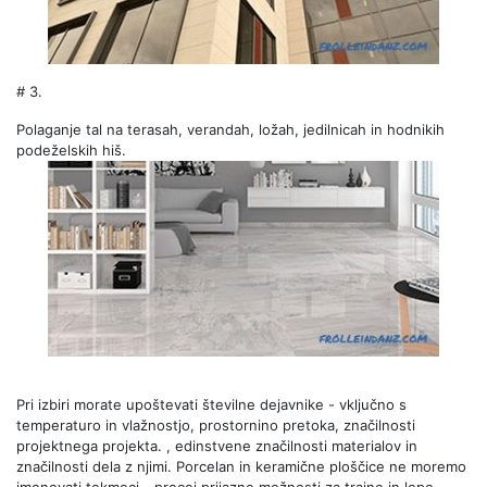
# 3.
Polaganje tal na terasah, verandah, ložah, jedilnicah in hodnikih
podeželskih hiš.
Pri izbiri morate upoštevati številne dejavnike - vključno s
temperaturo in vlažnostjo, prostornino pretoka, značilnosti
projektnega projekta. , edinstvene značilnosti materialov in
značilnosti dela z njimi. Porcelan in keramične ploščice ne moremo
imenovati tekmeci - precej prijazne možnosti za trajne in lepe