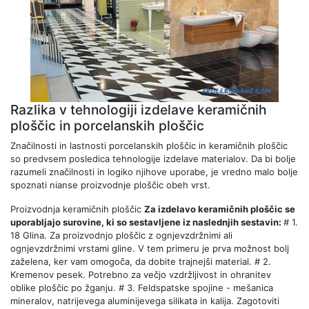
Razlika v tehnologiji izdelave keramičnih
ploščic in porcelanskih ploščic
Značilnosti in lastnosti porcelanskih ploščic in keramičnih ploščic
so predvsem posledica tehnologije izdelave materialov. Da bi bolje
razumeli značilnosti in logiko njihove uporabe, je vredno malo bolje
spoznati nianse proizvodnje ploščic obeh vrst.
Proizvodnja keramičnih ploščic
Za izdelavo keramičnih ploščic se
uporabljajo surovine, ki so sestavljene iz naslednjih sestavin:
# 1.
18 Glina. Za proizvodnjo ploščic z ognjevzdržnimi ali
ognjevzdržnimi vrstami gline. V tem primeru je prva možnost bolj
zaželena, ker vam omogoča, da dobite trajnejši material. # 2.
Kremenov pesek. Potrebno za večjo vzdržljivost in ohranitev
oblike ploščic po žganju.
# 3.
Feldspatske spojine - mešanica
mineralov, natrijevega aluminijevega silikata in kalija. Zagotoviti