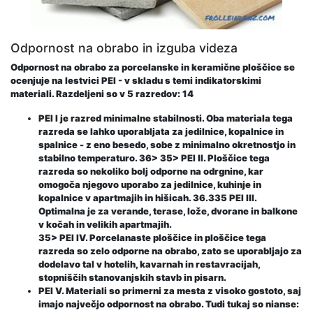
Odpornost na obrabo in izguba videza
Odpornost na obrabo za porcelanske in keramične ploščice se
ocenjuje na lestvici PEI - v skladu s temi indikatorskimi
materiali. Razdeljeni so v 5 razredov: 14
PEI I je razred minimalne stabilnosti. Oba materiala tega
razreda se lahko uporabljata za jedilnice, kopalnice in
spalnice - z eno besedo, sobe z minimalno okretnostjo in
stabilno temperaturo. 36> 35> PEI II. Ploščice tega
razreda so nekoliko bolj odporne na odrgnine, kar
omogoča njegovo uporabo za jedilnice, kuhinje in
kopalnice v apartmajih in hišicah. 36.335 PEI III.
Optimalna je za verande, terase, lože, dvorane in balkone
v kočah in velikih apartmajih.
35> PEI IV. Porcelanaste ploščice in ploščice tega
razreda so zelo odporne na obrabo, zato se uporabljajo za
dodelavo tal v hotelih, kavarnah in restavracijah,
stopniščih stanovanjskih stavb in pisarn.
PEI V. Materiali so primerni za mesta z visoko gostoto, saj
imajo največjo odpornost na obrabo. Tudi tukaj so nianse: