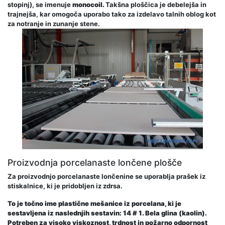
stopinj), se imenuje
monocoil.
Takšna ploščica je debelejša in
trajnejša, kar omogoča uporabo tako za izdelavo talnih oblog kot
za notranje in zunanje stene.
Proizvodnja porcelanaste lončene plošče
Za proizvodnjo porcelanaste lončenine se uporablja prašek iz
stiskalnice, ki je pridobljen iz zdrsa.
To je točno ime plastične mešanice iz porcelana, ki je
sestavljena iz naslednjih sestavin: 14
# 1. Bela glina (kaolin).
Potreben za visoko viskoznost, trdnost in požarno odpornost