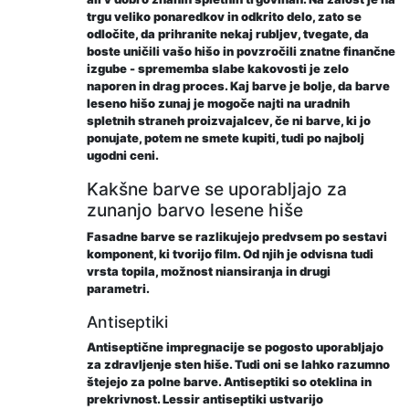
trgu veliko ponaredkov in odkrito delo, zato se
odločite, da prihranite nekaj rubljev, tvegate, da
boste uničili vašo hišo in povzročili znatne finančne
izgube - sprememba slabe kakovosti je zelo
naporen in drag proces. Kaj barve je bolje, da barve
leseno hišo zunaj je mogoče najti na uradnih
spletnih straneh proizvajalcev, če ni barve, ki jo
ponujate, potem ne smete kupiti, tudi po najbolj
ugodni ceni.
Kakšne barve se uporabljajo za
zunanjo barvo lesene hiše
Fasadne barve se razlikujejo predvsem po sestavi
komponent, ki tvorijo film. Od njih je odvisna tudi
vrsta topila, možnost niansiranja in drugi
parametri.
Antiseptiki
Antiseptične impregnacije se pogosto uporabljajo
za zdravljenje sten hiše. Tudi oni se lahko razumno
štejejo za polne barve. Antiseptiki so oteklina in
prekrivnost. Lessir antiseptiki ustvarijo