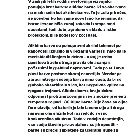
V zadnjih letih vodilni svetovni proizvajalci
ponujajo brezbarvne alkidne barve, ki so obarvane
na enak način kot akrilne barve. To je zelo priročno,
še posebej, ko barvanje novo hišo, ko je nujno, da
barve leseno hišo zunaj, tako da izstopa med
sosedami, tudi tiste, zgrajene v skladu z istim
projektom, ki je pogosto v koči vasi.
Alkidne barve so polnopravni akrilni tekmeci po
kakovosti. Izgubijo le v požarni varnosti, nato pa le
med skladiščenjem in delom - tukaj je treba
upoštevati zelo stroga pravila obnašanja s
požarnimi in grelnimi napravami. Toda po sušenju
plast barve postane skoraj nevnetljiv. Vendar pa
zaradi hitrega sušenja barva nima časa, da bi se
globoko absorbirala v les, kar negativno vpliva na
njegovo trajnost. Alkidne barve imajo dobro
odpornost proti zmrzovanju in so zmožne prenesti
temperature pod - 30
Oljne barve
Dlje časa so oljne
formulacije, od katerih je bilo laneno olje ali druga
naravna olja služilo kot razredčilo, resno
konkurenčno alkidnim. Toda v zadnjih desetletjih,
vse večje število proizvajalcev so jih opustili -
barve so precej zapletene za uporabo, suhe za