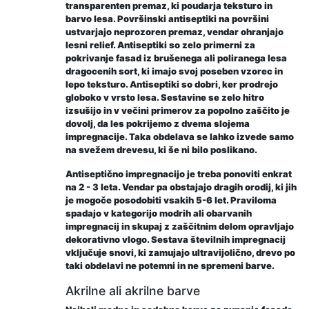
transparenten premaz, ki poudarja teksturo in
barvo lesa. Površinski antiseptiki na površini
ustvarjajo neprozoren premaz, vendar ohranjajo
lesni relief. Antiseptiki so zelo primerni za
pokrivanje fasad iz brušenega ali poliranega lesa
dragocenih sort, ki imajo svoj poseben vzorec in
lepo teksturo. Antiseptiki so dobri, ker prodrejo
globoko v vrsto lesa. Sestavine se zelo hitro
izsušijo in v večini primerov za popolno zaščito je
dovolj, da les pokrijemo z dvema slojema
impregnacije. Taka obdelava se lahko izvede samo
na svežem drevesu, ki še ni bilo poslikano.
Antiseptično impregnacijo je treba ponoviti enkrat
na 2 - 3 leta. Vendar pa obstajajo dragih orodij, ki jih
je mogoče posodobiti vsakih 5-6 let. Praviloma
spadajo v kategorijo modrih ali obarvanih
impregnacij in skupaj z zaščitnim delom opravljajo
dekorativno vlogo. Sestava številnih impregnacij
vključuje snovi, ki zamujajo ultravijolično, drevo po
taki obdelavi ne potemni in ne spremeni barve.
Akrilne ali akrilne barve