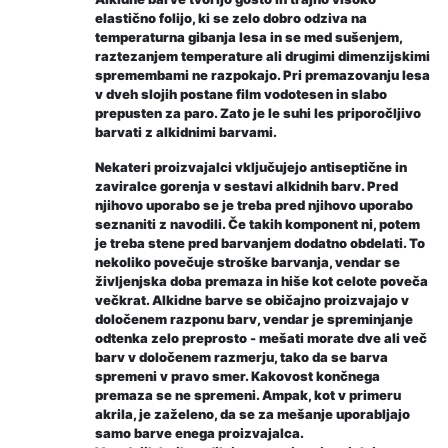
elastično folijo, ki se zelo dobro odziva na
temperaturna gibanja lesa in se med sušenjem,
raztezanjem temperature ali drugimi dimenzijskimi
spremembami ne razpokajo. Pri premazovanju lesa
v dveh slojih postane film vodotesen in slabo
prepusten za paro. Zato je le suhi les priporočljivo
barvati z alkidnimi barvami.
Nekateri proizvajalci vključujejo antiseptične in
zaviralce gorenja v sestavi alkidnih barv. Pred
njihovo uporabo se je treba pred njihovo uporabo
seznaniti z navodili. Če takih komponent ni, potem
je treba stene pred barvanjem dodatno obdelati. To
nekoliko povečuje stroške barvanja, vendar se
življenjska doba premaza in hiše kot celote poveča
večkrat. Alkidne barve se običajno proizvajajo v
določenem razponu barv, vendar je spreminjanje
odtenka zelo preprosto - mešati morate dve ali več
barv v določenem razmerju, tako da se barva
spremeni v pravo smer. Kakovost končnega
premaza se ne spremeni. Ampak, kot v primeru
akrila, je zaželeno, da se za mešanje uporabljajo
samo barve enega proizvajalca.