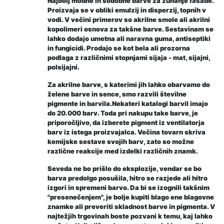
Najbolj modne in sodobne barve za zunanje fasade.
Proizvaja se v obliki emulzij in disperzij, topnih v
vodi. V večini primerov so akrilne smole ali akrilni
kopolimeri osnova za takšne barve. Sestavinam se
lahko dodajo umetna ali naravna guma, antiseptiki
in fungicidi. Prodajo se kot bela ali prozorna
podlaga z različnimi stopnjami sijaja - mat, sijajni,
polsijajni.
Za akrilne barve, s katerimi jih lahko obarvamo do
želene barve in sence, smo razvili številne
pigmente in barvila.Nekateri katalogi barvil imajo
do 20.000 barv. Toda pri nakupu take barve, je
priporočljivo, da izberete pigment iz ventilatorja
barv iz istega proizvajalca. Večina tovarn skriva
kemijske sestave svojih barv, zato so možne
različne reakcije med izdelki različnih znamk.
Seveda ne bo prišlo do eksplozije, vendar se bo
barva predolgo posušila, hitro se razjede ali hitro
izgori in spremeni barvo. Da bi se izognili takšnim
"presenečenjem", je bolje kupiti blago ene blagovne
znamke ali preveriti skladnost barve in pigmenta. V
najtežjih trgovinah boste pozvani k temu, kaj lahko