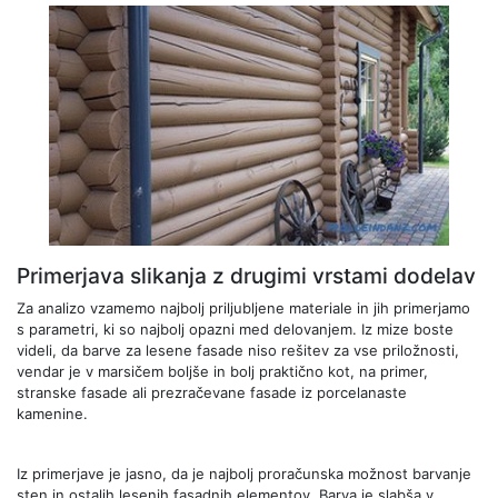
Primerjava slikanja z drugimi vrstami dodelav
Za analizo vzamemo najbolj priljubljene materiale in jih primerjamo
s parametri, ki so najbolj opazni med delovanjem. Iz mize boste
videli, da barve za lesene fasade niso rešitev za vse priložnosti,
vendar je v marsičem boljše in bolj praktično kot, na primer,
stranske fasade ali prezračevane fasade iz porcelanaste
kamenine.
Iz primerjave je jasno, da je najbolj proračunska možnost barvanje
sten in ostalih lesenih fasadnih elementov. Barva je slabša v