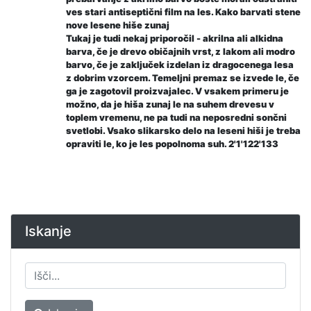
ves stari antiseptični film na les. Kako barvati stene
nove lesene hiše zunaj
Tukaj je tudi nekaj priporočil - akrilna ali alkidna
barva, če je drevo običajnih vrst, z lakom ali modro
barvo, če je zaključek izdelan iz dragocenega lesa
z dobrim vzorcem. Temeljni premaz se izvede le, če
ga je zagotovil proizvajalec. V vsakem primeru je
možno, da je hiša zunaj le na suhem drevesu v
toplem vremenu, ne pa tudi na neposredni sončni
svetlobi. Vsako slikarsko delo na leseni hiši je treba
opraviti le, ko je les popolnoma suh. 2'1'122'133
Iskanje