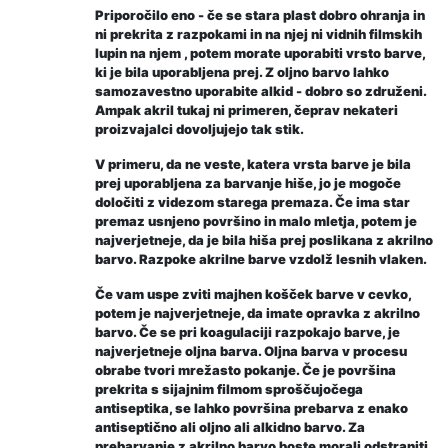
Priporočilo eno - če se stara plast dobro ohranja in
ni prekrita z razpokami in na njej ni vidnih filmskih
lupin na njem , potem morate uporabiti vrsto barve,
ki je bila uporabljena prej. Z oljno barvo lahko
samozavestno uporabite alkid - dobro so združeni.
Ampak akril tukaj ni primeren, čeprav nekateri
proizvajalci dovoljujejo tak stik.
V primeru, da ne veste, katera vrsta barve je bila
prej uporabljena za barvanje hiše, jo je mogoče
določiti z videzom starega premaza. Če ima star
premaz usnjeno površino in malo mletja, potem je
najverjetneje, da je bila hiša prej poslikana z akrilno
barvo. Razpoke akrilne barve vzdolž lesnih vlaken.
Če vam uspe zviti majhen košček barve v cevko,
potem je najverjetneje, da imate opravka z akrilno
barvo. Če se pri koagulaciji razpokajo barve, je
najverjetneje oljna barva. Oljna barva v procesu
obrabe tvori mrežasto pokanje.
Če je površina
prekrita s sijajnim filmom sproščujočega
antiseptika, se lahko površina prebarva z enako
antiseptično ali oljno ali alkidno barvo. Za
prebarvanje z akrilno barvo boste morali odstraniti