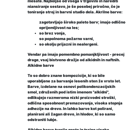
mešate. Najboljše od vsega v trgovini in narediti
niansiranje sestavo, je še posebej priročno, če je
toniranje stroj in barvni studio dela. Akrilne barve:
zagotavljajo široko paleto barv; imajo odlično
oprijemljivost na les;
so brez vonja,
so popolnoma požarno varni,
so okolju prijazni in nealergeni.
Vendar pa imajo pomembno pomanjkljivost - precej
drage, vsaj bistveno dražje od alkidnih in naftnih.
Alkidne barve
To so dobro znane kompozicije, ki so bile
uporabljene za barvanje lesenih sten že vrsto let.
Barve, izdelane na osnovi polikondenzacijskih
smol, združenih pod istim imenom "alkidni",
odlikujejo razmeroma nizki proizvodni stroški,
odlična sposobnost premazovanja, visoka stopnja
adhezije na drevo. In lahko barve kot polirani,
planirani ali žagan drevo, in hlodov, ki so samo
odstraniti lubje.
Alkidne barve tvorijo gosto in trajno visoko