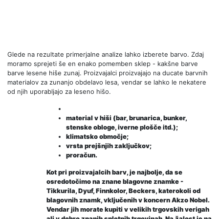
Glede na rezultate primerjalne analize lahko izberete barvo. Zdaj
moramo sprejeti še en enako pomemben sklep - kakšne barve
barve lesene hiše zunaj. Proizvajalci proizvajajo na ducate barvnih
materialov za zunanjo obdelavo lesa, vendar se lahko le nekatere
od njih uporabljajo za leseno hišo.
material v hiši (bar, brunarica, bunker,
stenske obloge, iverne plošče itd.);
klimatsko območje;
vrsta prejšnjih zaključkov;
proračun.
Kot pri proizvajalcih barv, je najbolje, da se
osredotočimo na znane blagovne znamke -
Tikkurila, Dyuf, Finnkolor, Beckers, katerokoli od
blagovnih znamk, vključenih v koncern Akzo Nobel.
Vendar jih morate kupiti v velikih trgovskih verigah
ali v dobro znanih spletnih trgovinah. Na žalost je na