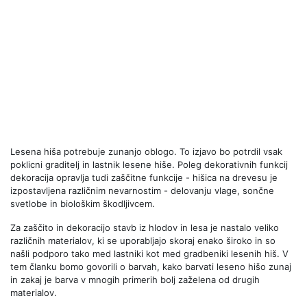
Lesena hiša potrebuje zunanjo oblogo. To izjavo bo potrdil vsak
poklicni graditelj in lastnik lesene hiše. Poleg dekorativnih funkcij
dekoracija opravlja tudi zaščitne funkcije - hišica na drevesu je
izpostavljena različnim nevarnostim - delovanju vlage, sončne
svetlobe in biološkim škodljivcem.
Za zaščito in dekoracijo stavb iz hlodov in lesa je nastalo veliko
različnih materialov, ki se uporabljajo skoraj enako široko in so
našli podporo tako med lastniki kot med gradbeniki lesenih hiš. V
tem članku bomo govorili o barvah, kako barvati leseno hišo zunaj
in zakaj je barva v mnogih primerih bolj zaželena od drugih
materialov.