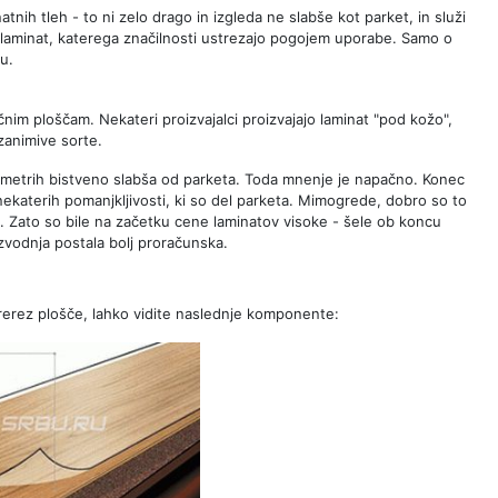
atnih tleh - to ni zelo drago in izgleda ne slabše kot parket, in služi
 laminat, katerega značilnosti ustrezajo pogojem uporabe. Samo o
u.
nim ploščam. Nekateri proizvajalci proizvajajo laminat "pod kožo",
zanimive sorte.
ametrih bistveno slabša od parketa. Toda mnenje je napačno. Konec
ekaterih pomanjkljivosti, ki so del parketa. Mimogrede, dobro so to
raga. Zato so bile na začetku cene laminatov visoke - šele ob koncu
izvodnja postala bolj proračunska.
prerez plošče, lahko vidite naslednje komponente: