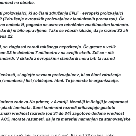
pornost na obrabo.
 proizvajalci, ki so člani združenja EPLF - evropski proizvajalci
NP (Združenje evropskih proizvajalcev laminiranih premazov). Če
en na embalaži, pogosto ne ustreza tehničnim značilnostim laminata.
ardi) ni bilo opravljeno. Tako se včasih izkaže, da je razred 32 ali
eda 22.
, so zloglasni zaradi takšnega nepoštenja. Če greste v velik
m 33 in debelino 7 milimetrov na svojih oknih. Zdi se - nič
andardi. V skladu z evropskimi standardi mora biti ta razred
lenkosti, si oglejte seznam proizvajalcev, ki so člani združenja
/ members / list / običajen. html. To je mesto te organizacije.
lativna zadeva.Na primer, v Avstriji, Nemčiji in Belgiji je odpornost
plasti laminata. Sami laminatni razredi prikazujejo gostoto
 oznaki vrednost razreda (od 31 do 34) zagotovo dodana vrednost
jo AC5, morate razumeti, da je ta material namenjen za stanovanjske
orist - označujejo le razred in nič več. Razred 33 pa ima lahko