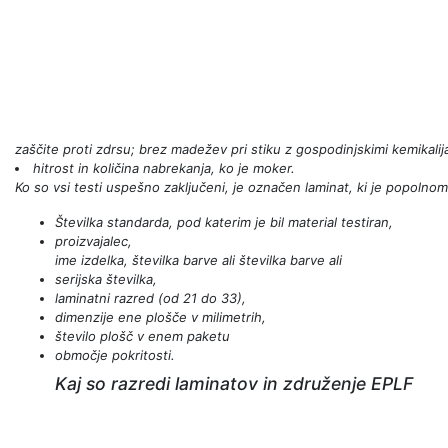
zaščite proti zdrsu; brez madežev pri stiku z gospodinjskimi kemikalij
hitrost in količina nabrekanja, ko je moker.
Ko so vsi testi uspešno zaključeni, je označen laminat, ki je popoln
Številka standarda, pod katerim je bil material testiran,
proizvajalec,
ime izdelka, številka barve ali številka barve ali
serijska številka,
laminatni razred (od 21 do 33),
dimenzije ene plošče v milimetrih,
število plošč v enem paketu
območje pokritosti.
Kaj so razredi laminatov in združenje EPLF