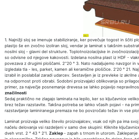
1. Najnižji sloj se imenuje stabiliziranje, ker povečuje togost in ščit
plastjo še en zvočno izoliran sloj, vendar je laminat s takšnim substra
nosilni sloj - glavni del strukture. Toplotnoizolacijske in zvočnoizola
so odvisne od njegove kakovosti. Izdelana nosilna plast iz HDF - vla
povezava z drugimi ploščami. 2''20 ° 3. Nato nadaljujemo navzgor in 
izgledala tla - les, parket, kamen ali keramične ploščice. 2'20 ° 21. Naj
izrabil in poslabšal zaradi udarcev. Sestavljen je iz prevleke iz akrilne
na odpornost proti obrabi. Sodobni proizvajalci oblikovanja so prilagod
primer, za največje posnemanje drevesa se lahko pojavijo nepravilnos
značilnosti
Sedaj praktično ne zlagajo laminata na lepilo, ker so ključavnice veliko
brez težav razstavite. Takšna potreba se lahko včasih pojavi - na pr
razstavljanje laminiranega premaza ne bo povzročalo težav in vse pl
Laminat proizvaja veliko število proizvajalcev, vsak od njih pa ima s
načelu delovanja vsi razdeljeni v samo dve skupini: Kliknite ključavni
dveh vrst. 2 ° 43 ° 2'1.
Zaklep
- zapah s trnom in utorom. Zaklepanje 
in ekonomična. Takšna povezava je bila uporabljena že dolgo časa, ta