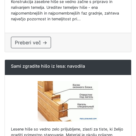
Konstrukcija zasebne hiše se vedno začne s pripravo in
nalivanjem temelja. Ureditev temeljev hiše - ena
najpomembnejših in najpomembnejših faz gradnje, zahteva
največjo pozornost in temeljitost pri...
Preberi več →
Sami zgradite hišo iz lesa: navodila
Lesene hiše so vedno zelo priljubljene, zlasti za tiste, ki želijo
graditi primestno stanovanje. Material je okolju prijazen,