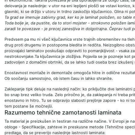
delovanja je naslednje: v utor na eni lepljeni plošči se vstavi konico, 
glavniki, ki se držijo v utoru in trdno zaskočijo ključavnico. Glina ni p
Ta grad se imenuje zabivny grad, ker ko je laminat položen, so table 
Toda bolje je, da pustite, da to stori mojster - strokovno položen lami
zaradi te povezave - je precej zanesljiva in dolgotrajna. Čeprav tudi po
Predvsem pa mu ni všeč ključavnica vrste trajnih obremenitev na tleh
drug proti drugemu in postopoma bledita in redčita. Neizogibno obst
proizvajalci laminatov poskušajo odpraviti to pomanjkljivost - vsaka z
nestrokovnjake.Ta ključavnica je zložljiva. Pojavila se je pozneje kot p
zadovoljen z domačimi obrtniki, da se lahko tudi oseba brez izkušenj 
Enostavnost montaže in demontaže omogoča hitre in odlične rezultate.
Ob soočanju samostojno, ob istem času in lahko shranite.
Zaklepanje tipk deluje na naslednji način: ko priključite dve laminatni
bo snap brez veliko truda. Zelo priročno je, da zaklepanja ni treba prit
enostavno in hitro. Tu se odpravijo slabosti prejšnje zapore - ko ni 
tem postane še močnejši.
Razumemo tehnične zamotanosti laminata
Ta material je preizkušen in testiran na različne načine. V Evropi je
obloge - Specifikacije, zahteve in preskusne metode (Tehnične specif
predlaga, da se preverijo naslednje lastnosti laminata: