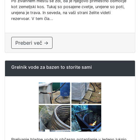
Po živahnem mestu se zdi, da je njegovo primestno območje
kot zemeljski kos. Tukaj so posajene cvetje, urejene so poti,
urejena je trava. In seveda, na vaši strani želite videti
rezervoar. V tem čla...
Preberi več →
Grelnik vode za bazen to storite sami
Prelivanje hladne vode in občasno potapljanje v ledeno luknjo