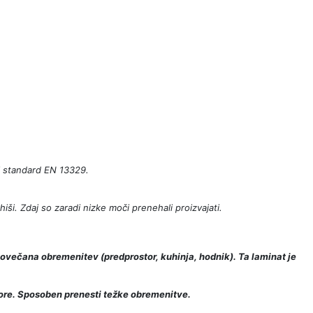
ki standard EN 13329.
iši. Zdaj so zaradi nizke moči prenehali proizvajati.
 povečana obremenitev (predprostor, kuhinja, hodnik). Ta laminat je
store. Sposoben prenesti težke obremenitve.