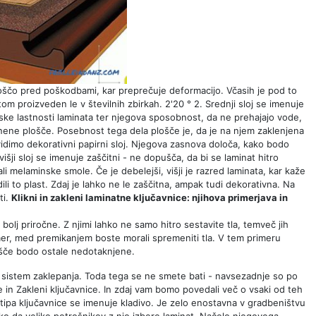
i ploščo pred poškodbami, kar preprečuje deformacijo. Včasih je pod to
tom proizveden le v številnih zbirkah. 2'20 ° 2. Srednji sloj se imenuje
cijske lastnosti laminata ter njegova sposobnost, da ne prehajajo vode,
knene plošče. Posebnost tega dela plošče je, da je na njem zaklenjena
vidimo dekorativni papirni sloj. Njegova zasnova določa, kako bodo
višji sloj se imenuje zaščitni - ne dopušča, da bi se laminat hitro
 ali melaminske smole. Če je debelejši, višji je razred laminata, kar kaže
ili to plast. Zdaj je lahko ne le zaščitna, ampak tudi dekorativna. Na
ti.
Klikni in zakleni laminatne ključavnice: njihova primerjava in
 bolj priročne. Z njimi lahko ne samo hitro sestavite tla, temveč jih
imer, med premikanjem boste morali spremeniti tla. V tem primeru
ošče bodo ostale nedotaknjene.
voj sistem zaklepanja. Toda tega se ne smete bati - navsezadnje so po
ce in Zakleni ključavnice. In zdaj vam bomo povedali več o vsaki od teh
tipa ključavnice se imenuje kladivo. Je zelo enostavna v gradbeništvu
ko da veliko potrošnikov z njo izbere laminat. Načelo njegovega