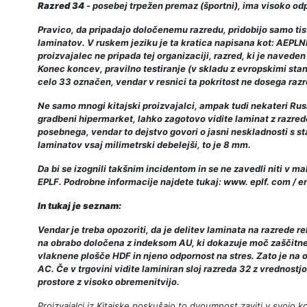
Razred 34
- posebej trpežen premaz (športni), ima visoko od
Pravico, da pripadajo določenemu razredu, pridobijo samo tisti
laminatov. V ruskem jeziku je ta kratica napisana kot: AEPL
proizvajalec ne pripada tej organizaciji, razred, ki je naved
Konec koncev, pravilno testiranje (v skladu z evropskimi stand
celo 33 označen, vendar v resnici ta pokritost ne dosega razr
Ne samo mnogi kitajski proizvajalci, ampak tudi nekateri Rusi
gradbeni hipermarket, lahko zagotovo vidite laminat z razredo
posebnega, vendar to dejstvo govori o jasni neskladnosti s st
laminatov vsaj milimetrski debelejši, to je 8 mm.
Da bi se izognili takšnim incidentom in se ne zavedli niti v ma
EPLF. Podrobne informacije najdete tukaj: www. eplf. com / en 
In tukaj je seznam:
Vendar je treba opozoriti, da je delitev laminata na razrede re
na obrabo določena z indeksom AU, ki dokazuje moč zaščitne 
vlaknene plošče HDF in njeno odpornost na stres. Zato je na
AC. Če v trgovini vidite laminiran sloj razreda 32 z vrednost
prostore z visoko obremenitvijo.
Proizvajalci iz Kitajske poskušajo to dvoumnost zaviti v svojo k