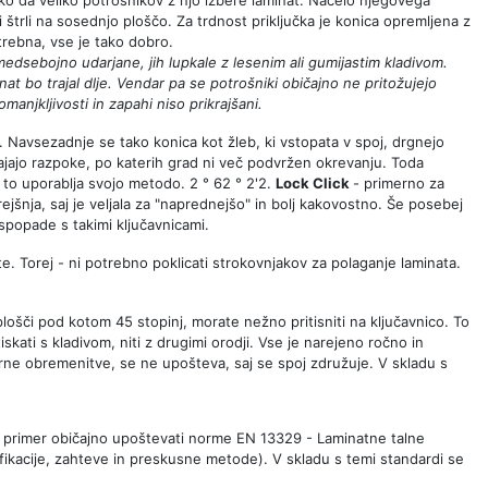
ki štrli na sosednjo ploščo. Za trdnost priključka je konica opremljena z
otrebna, vse je tako dobro.
medsebojno udarjane, jih lupkale z lesenim ali gumijastim kladivom.
nat bo trajal dlje. Vendar pa se potrošniki običajno ne pritožujejo
manjkljivosti in zapahi niso prikrajšani.
. Navsezadnje se tako konica kot žleb, ki vstopata v spoj, drgnejo
ajajo razpoke, po katerih grad ni več podvržen okrevanju. Toda
a to uporablja svojo metodo. 2 ° 62 ° 2'2.
Lock Click
- primerno za
rejšnja, saj je veljala za "naprednejšo" in bolj kakovostno. Še posebej
spopade s takimi ključavnicami.
 Torej - ni potrebno poklicati strokovnjakov za polaganje laminata.
 plošči pod kotom 45 stopinj, morate nežno pritisniti na ključavnico. To
iskati s kladivom, niti z drugimi orodji. Vse je narejeno ročno in
torne obremenitve, se ne upošteva, saj se spoj združuje. V skladu s
 na primer običajno upoštevati norme EN 13329 - Laminatne talne
ikacije, zahteve in preskusne metode). V skladu s temi standardi se