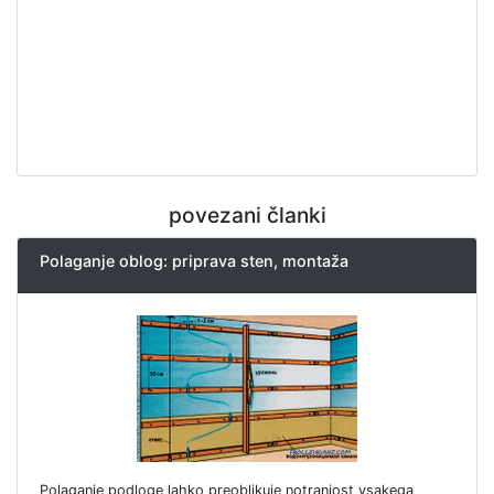
povezani članki
Polaganje oblog: priprava sten, montaža
Polaganje podloge lahko preoblikuje notranjost vsakega