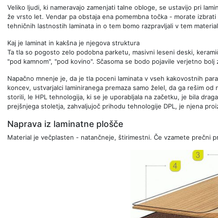
Veliko ljudi, ki nameravajo zamenjati talne obloge, se ustavijo pri lamin
že vrsto let. Vendar pa obstaja ena pomembna točka - morate izbrati
tehničnih lastnostih laminata in o tem bomo razpravljali v tem material
Kaj je laminat in kakšna je njegova struktura
Ta tla so pogosto zelo podobna parketu, masivni leseni deski, keramič
"pod kamnom", "pod kovino". Sčasoma se bodo pojavile verjetno bolj 
Napačno mnenje je, da je tla poceni laminata v vseh kakovostnih par
koncev, ustvarjalci laminiranega premaza samo želel, da ga rešim od n
storili, le HPL tehnologija, ki se je uporabljala na začetku, je bila d
prejšnjega stoletja, zahvaljujoč prihodu tehnologije DPL, je njena pro
Naprava iz laminatne plošče
Material je večplasten - natančneje, štirimestni. Če vzamete prečni 