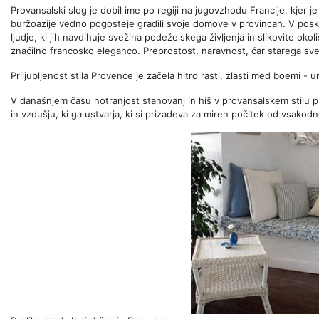
Provansalski slog je dobil ime po regiji na jugovzhodu Francije, kjer j
buržoazije vedno pogosteje gradili svoje domove v provincah. V posk
ljudje, ki jih navdihuje svežina podeželskega življenja in slikovite oko
značilno francosko eleganco. Preprostost, naravnost, čar starega sve
Priljubljenost stila Provence je začela hitro rasti, zlasti med boemi - um
V današnjem času notranjost stanovanj in hiš v provansalskem stilu pr
in vzdušju, ki ga ustvarja, ki si prizadeva za miren počitek od vsakod