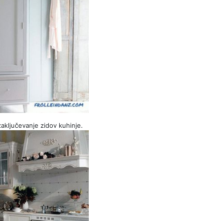
zaključevanje zidov kuhinje.