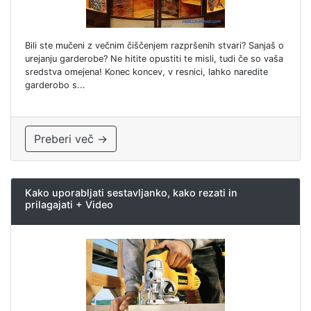
Bili ste mučeni z večnim čiščenjem razpršenih stvari? Sanjaš o
urejanju garderobe? Ne hitite opustiti te misli, tudi če so vaša
sredstva omejena! Konec koncev, v resnici, lahko naredite
garderobo s...
Preberi več →
Kako uporabljati sestavljanko, kako rezati in
prilagajati + Video