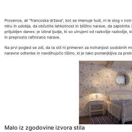
Provence, ali "francoska država", kot se imenuje tudi, ni le slog v no
miru in udobja, da občutite lahkotnost in bližino narave, da zapolnite ž
priljubljen danes: je izbral ljudje, ki so utrujeni od razkošje razkošje,
in preprosto rafinirano narave.
Na prvi pogled se zdi, da ta stil ni primeren za notranjost sodobnih m
naravne odtenke in navdihujočo tišino, ki je tako pomanjkljiva za preb
Malo iz zgodovine izvora stila