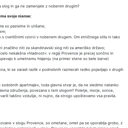
a slog in ga ne zamenjate z nobenim drugim?
ima svoje nianse:
ma so pastelne in utišane;
jem;
nin s cvetličnimi vzorci v nobenem drugem. Om etničnega stila ni tako
i značilno niti za skandinavski slog niti za ameriško državo;
 celo nekakšna »hladnost«: v regiji Provence je precej sončno in
prispevajo k umetnemu hlajenju (na primer stene so bele barve)
na, ki se zaradi razlik v podnebnih razmerah redko pojavljajo v drugih
 sodobnih apartmajev, toda glavna stvar je, da ne sledimo natanko
avna združenja, povezana s tem slogom? Poletje, morje, sonce,
stvarili takšno vzdušje, ni nujno, da strogo upoštevamo vsa pravila.
likovane v slogu Provence, so ometane, omet pa se uporablja grobo, z