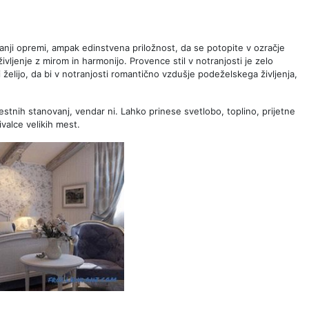
tranji opremi, ampak edinstvena priložnost, da se potopite v ozračje
ivljenje z mirom in harmonijo. Provence stil v notranjosti je zelo
 ki želijo, da bi v notranjosti romantično vzdušje podeželskega življenja,
estnih stanovanj, vendar ni. Lahko prinese svetlobo, toplino, prijetne
ivalce velikih mest.