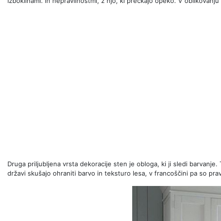
izboklinami. in nepravilnostmi, z njo, ki prečkajo opeko. V oblikovan
Druga priljubljena vrsta dekoracije sten je obloga, ki ji sledi barvanje. 
državi skušajo ohraniti barvo in teksturo lesa, v francoščini pa so pr