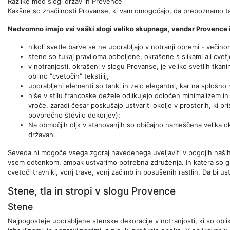
Razlike med slogi držav in Provence
Kakšne so značilnosti Provanse, ki vam omogočajo, da prepoznamo t
Nedvomno imajo vsi vaški slogi veliko skupnega, vendar Provence 
nikoli svetle barve se ne uporabljajo v notranji opremi - večino
stene so tukaj praviloma pobeljene, okrašene s slikami ali cvet
v notranjosti, okrašeni v slogu Provanse, je veliko svetlih tka
obilno "cvetočih" tekstilij,
uporabljeni elementi so tanki in zelo elegantni, kar na splošno n
hiše v stilu francoske dežele odlikujejo določen minimalizem in
vroče, zaradi česar poskušajo ustvariti okolje v prostorih, ki 
povprečno število dekorjev);
Na območjih oljk v stanovanjih so običajno nameščena velika ok
državah.
Seveda ni mogoče vsega zgoraj navedenega uveljaviti v pogojih naših
vsem odtenkom, ampak ustvarimo potrebna združenja. In katera so gl
cvetoči travniki, vonj trave, vonj začimb in posušenih rastlin. Da bi u
Stene, tla in stropi v slogu Provence
Stene
Najpogosteje uporabljene stenske dekoracije v notranjosti, ki so ob