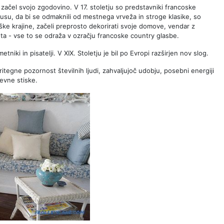
e začel svojo zgodovino. V 17. stoletju so predstavniki francoske
usu, da bi se odmaknili od mestnega vrveža in stroge klasike, so
liške krajine, začeli preprosto dekorirati svoje domove, vendar z
ta - vse to se odraža v ozračju francoske country glasbe.
etniki in pisatelji. V XIX. Stoletju je bil po Evropi razširjen nov slog.
itegne pozornost številnih ljudi, zahvaljujoč udobju, posebni energiji
nevne stiske.