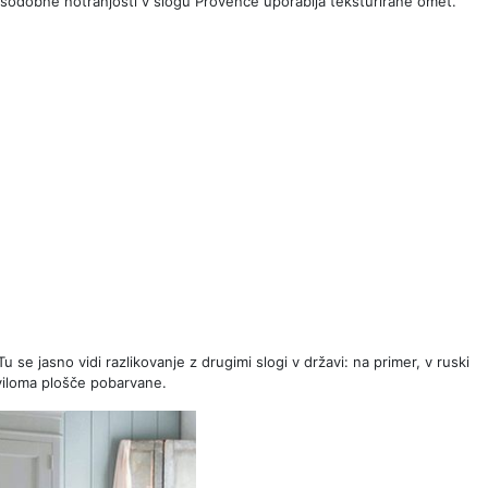
ju sodobne notranjosti v slogu Provence uporablja teksturirane omet.
Tu se jasno vidi razlikovanje z drugimi slogi v državi: na primer, v ruski
aviloma plošče pobarvane.