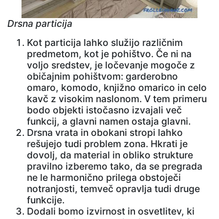
Drsna particija
Kot particija lahko služijo različnim
predmetom, kot je pohištvo. Če ni na
voljo sredstev, je ločevanje mogoče z
običajnim pohištvom: garderobno
omaro, komodo, knjižno omarico in celo
kavč z visokim naslonom. V tem primeru
bodo objekti istočasno izvajali več
funkcij, a glavni namen ostaja glavni.
Drsna vrata in obokani stropi lahko
rešujejo tudi problem zona. Hkrati je
dovolj, da material in obliko strukture
pravilno izberemo tako, da se pregrada
ne le harmonično prilega obstoječi
notranjosti, temveč opravlja tudi druge
funkcije.
Dodali bomo izvirnost in osvetlitev, ki