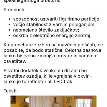
splošnega sloga prostora.
Prednosti:
sposobnost ustvariti figurirano particijo;
večjo stabilnost z varnim prileganjem;
neomejeno število zaključkov;
oskrba z električno energijo znotraj.
Ko prenehate z izbiro na mavčnih ploščah, ne
pozabite, da bodo statične. Celotna zasnova
lahko bistveno zmanjša prostor in naravno
osvetlitev.
Prvotni dodatek k vsakemu dizajnu bo
osvetlitev ozadja, ki je vgrajena v okvir -
lahko je to reflektor ali LED trak.
Tekstil