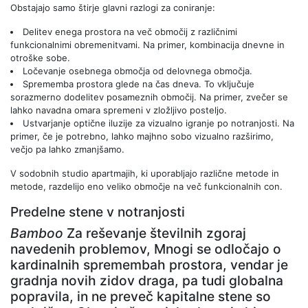
Obstajajo samo štirje glavni razlogi za coniranje:
Delitev enega prostora na več območij z različnimi
funkcionalnimi obremenitvami. Na primer, kombinacija dnevne in
otroške sobe.
Ločevanje osebnega območja od delovnega območja.
Sprememba prostora glede na čas dneva. To vključuje
sorazmerno dodelitev posameznih območij. Na primer, zvečer se
lahko navadna omara spremeni v zložljivo posteljo.
Ustvarjanje optične iluzije za vizualno igranje po notranjosti. Na
primer, če je potrebno, lahko majhno sobo vizualno razširimo,
večjo pa lahko zmanjšamo.
V sodobnih studio apartmajih, ki uporabljajo različne metode in
metode, razdelijo eno veliko območje na več funkcionalnih con.
Predelne stene v notranjosti
Bamboo
Za reševanje številnih zgoraj
navedenih problemov, Mnogi se odločajo o
kardinalnih spremembah prostora, vendar je
gradnja novih zidov draga, pa tudi globalna
popravila, in ne preveč kapitalne stene so