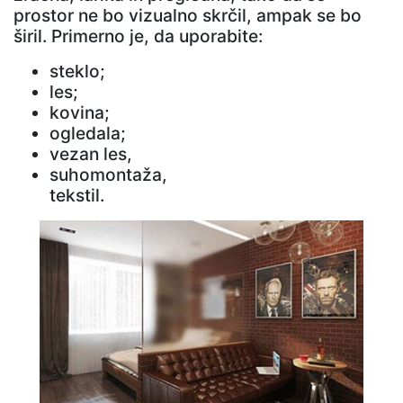
prostor ne bo vizualno skrčil, ampak se bo
širil. Primerno je, da uporabite:
steklo;
les;
kovina;
ogledala;
vezan les,
suhomontaža,
tekstil.