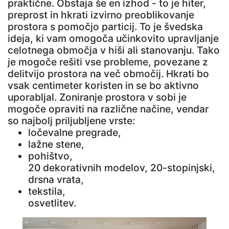
praktične. Obstaja še en izhod - to je hiter,
preprost in hkrati izvirno preoblikovanje
prostora s pomočjo particij. To je švedska
ideja, ki vam omogoča učinkovito upravljanje
celotnega območja v hiši ali stanovanju. Tako
je mogoče rešiti vse probleme, povezane z
delitvijo prostora na več območij. Hkrati bo
vsak centimeter koristen in se bo aktivno
uporabljal. Zoniranje prostora v sobi je
mogoče opraviti na različne načine, vendar
so najbolj priljubljene vrste:
ločevalne pregrade,
lažne stene,
pohištvo,
20 dekorativnih modelov, 20-stopinjski,
drsna vrata,
tekstila,
osvetlitev.