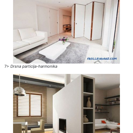
7>
Drsna particija-harmonika