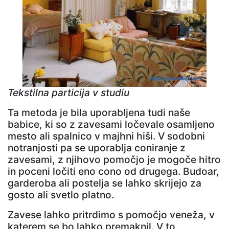
Tekstilna particija v studiu
Ta metoda je bila uporabljena tudi naše
babice, ki so z zavesami ločevale osamljeno
mesto ali spalnico v majhni hiši. V sodobni
notranjosti pa se uporablja coniranje z
zavesami, z njihovo pomočjo je mogoče hitro
in poceni ločiti eno cono od drugega. Budoar,
garderoba ali postelja se lahko skrijejo za
gosto ali svetlo platno.
Zavese lahko pritrdimo s pomočjo veneža, v
katerem se bo lahko premaknil. V to