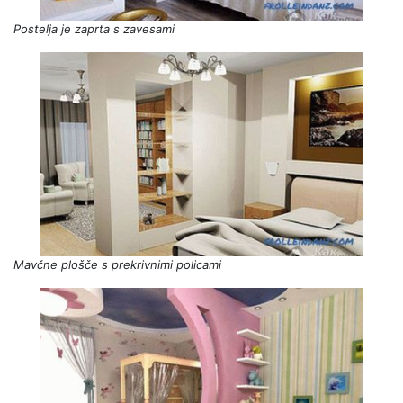
Postelja je zaprta s zavesami
Mavčne plošče s prekrivnimi policami