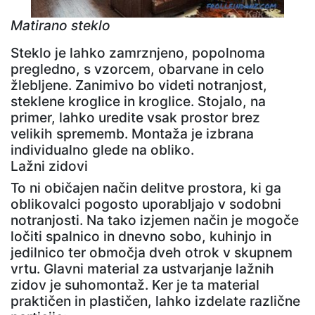
Matirano steklo
Steklo je lahko zamrznjeno, popolnoma
pregledno, s vzorcem, obarvane in celo
žlebljene. Zanimivo bo videti notranjost,
steklene kroglice in kroglice. Stojalo, na
primer, lahko uredite vsak prostor brez
velikih sprememb. Montaža je izbrana
individualno glede na obliko.
Lažni zidovi
To ni običajen način delitve prostora, ki ga
oblikovalci pogosto uporabljajo v sodobni
notranjosti. Na tako izjemen način je mogoče
ločiti spalnico in dnevno sobo, kuhinjo in
jedilnico ter območja dveh otrok v skupnem
vrtu. Glavni material za ustvarjanje lažnih
zidov je suhomontaž. Ker je ta material
praktičen in plastičen, lahko izdelate različne