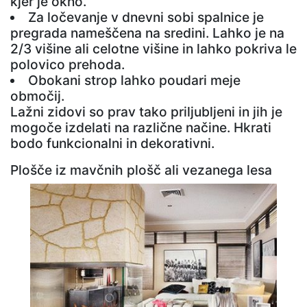
kjer je okno.
Za ločevanje v dnevni sobi spalnice je
pregrada nameščena na sredini. Lahko je na
2/3 višine ali celotne višine in lahko pokriva le
polovico prehoda.
Obokani strop lahko poudari meje
območij.
Lažni zidovi so prav tako priljubljeni in jih je
mogoče izdelati na različne načine. Hkrati
bodo funkcionalni in dekorativni.
Plošče iz mavčnih plošč ali vezanega lesa