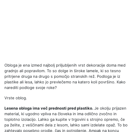
Obloga je ena izmed najbolj priljubljenih vrst dekoracije doma med
gradnjo ali popravilom. To so dolge in široke lamele, ki so tesno
pritrjene druga na drugo s pomočjo stranskih rež. Podloga je iz
plastike ali lesa, lahko jo prevlečemo na katero koli površino. Kako
narediti podloge svoje roke?
Vrste oblog.
Lesena obloga ima več prednosti pred plastiko.
Je okolju prijazen
material, ki ugodno vpliva na človeka in ima odlično zvočno in
toplotno izolacijo. Lahko ga kupite v trgovini s strojno opremo, če
pa želite, z veščinami dela z lesom, lahko sami izdelate opaž. To bo
zahtevalo posebno orodje, čas in potrpljenje. Ampak na koncu