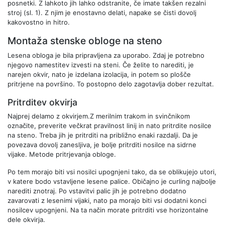
posnetki. Z lahkoto jih lahko odstranite, če imate takšen rezalni
stroj (sl. 1). Z njim je enostavno delati, napake se čisti dovolj
kakovostno in hitro.
Montaža stenske obloge na steno
Lesena obloga je bila pripravljena za uporabo. Zdaj je potrebno
njegovo namestitev izvesti na steni. Če želite to narediti, je
narejen okvir, nato je izdelana izolacija, in potem so plošče
pritrjene na površino. To postopno delo zagotavlja dober rezultat.
Pritrditev okvirja
Najprej delamo z okvirjem.Z merilnim trakom in svinčnikom
označite, preverite večkrat pravilnost linij in nato pritrdite nosilce
na steno. Treba jih je pritrditi na približno enaki razdalji. Da je
povezava dovolj zanesljiva, je bolje pritrditi nosilce na sidrne
vijake. Metode pritrjevanja obloge.
Po tem morajo biti vsi nosilci upognjeni tako, da se oblikujejo utori,
v katere bodo vstavljene lesene palice. Običajno je curling najbolje
narediti znotraj. Po vstavitvi palic jih je potrebno dodatno
zavarovati z lesenimi vijaki, nato pa morajo biti vsi dodatni konci
nosilcev upognjeni. Na ta način morate pritrditi vse horizontalne
dele okvirja.