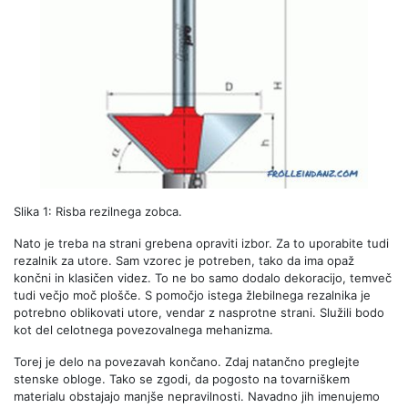
Slika 1: Risba rezilnega zobca.
Nato je treba na strani grebena opraviti izbor. Za to uporabite tudi
rezalnik za utore. Sam vzorec je potreben, tako da ima opaž
končni in klasičen videz. To ne bo samo dodalo dekoracijo, temveč
tudi večjo moč plošče. S pomočjo istega žlebilnega rezalnika je
potrebno oblikovati utore, vendar z nasprotne strani. Služili bodo
kot del celotnega povezovalnega mehanizma.
Torej je delo na povezavah končano. Zdaj natančno preglejte
stenske obloge. Tako se zgodi, da pogosto na tovarniškem
materialu obstajajo manjše nepravilnosti. Navadno jih imenujemo