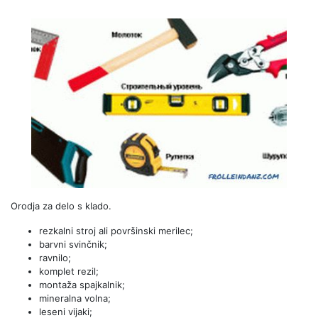
Orodja za delo s klado.
rezkalni stroj ali površinski merilec;
barvni svinčnik;
ravnilo;
komplet rezil;
montaža spajkalnik;
mineralna volna;
leseni vijaki;