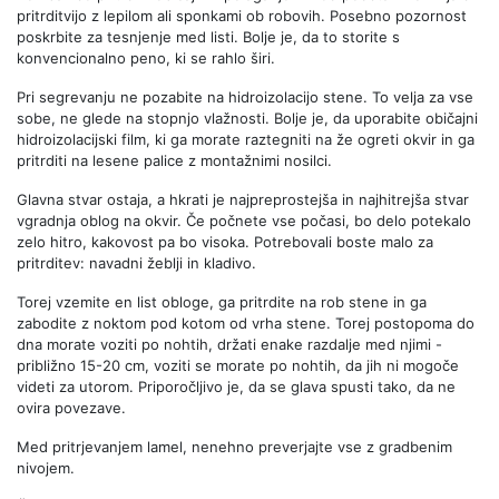
pritrditvijo z lepilom ali sponkami ob robovih. Posebno pozornost
poskrbite za tesnjenje med listi. Bolje je, da to storite s
konvencionalno peno, ki se rahlo širi.
Pri segrevanju ne pozabite na hidroizolacijo stene. To velja za vse
sobe, ne glede na stopnjo vlažnosti. Bolje je, da uporabite običajni
hidroizolacijski film, ki ga morate raztegniti na že ogreti okvir in ga
pritrditi na lesene palice z montažnimi nosilci.
Glavna stvar ostaja, a hkrati je najpreprostejša in najhitrejša stvar
vgradnja oblog na okvir. Če počnete vse počasi, bo delo potekalo
zelo hitro, kakovost pa bo visoka. Potrebovali boste malo za
pritrditev: navadni žeblji in kladivo.
Torej vzemite en list obloge, ga pritrdite na rob stene in ga
zabodite z noktom pod kotom od vrha stene. Torej postopoma do
dna morate voziti po nohtih, držati enake razdalje med njimi -
približno 15-20 cm, voziti se morate po nohtih, da jih ni mogoče
videti za utorom. Priporočljivo je, da se glava spusti tako, da ne
ovira povezave.
Med pritrjevanjem lamel, nenehno preverjajte vse z gradbenim
nivojem.