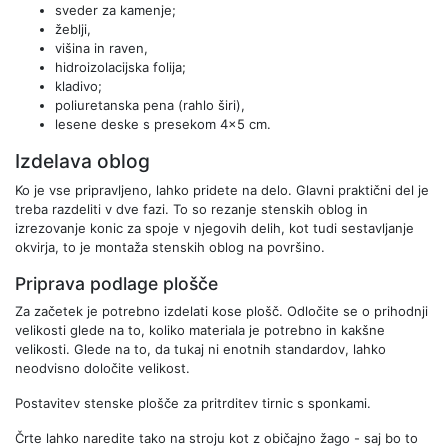
sveder za kamenje;
žeblji,
višina in raven,
hidroizolacijska folija;
kladivo;
poliuretanska pena (rahlo širi),
lesene deske s presekom 4x5 cm.
Izdelava oblog
Ko je vse pripravljeno, lahko pridete na delo. Glavni praktični del je
treba razdeliti v dve fazi. To so rezanje stenskih oblog in
izrezovanje konic za spoje v njegovih delih, kot tudi sestavljanje
okvirja, to je montaža stenskih oblog na površino.
Priprava podlage plošče
Za začetek je potrebno izdelati kose plošč. Odločite se o prihodnji
velikosti glede na to, koliko materiala je potrebno in kakšne
velikosti. Glede na to, da tukaj ni enotnih standardov, lahko
neodvisno določite velikost.
Postavitev stenske plošče za pritrditev tirnic s sponkami.
Črte lahko naredite tako na stroju kot z običajno žago - saj bo to