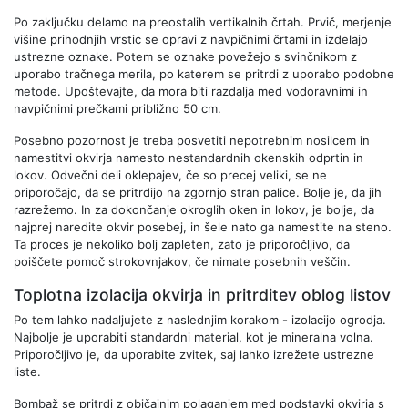
Po zaključku delamo na preostalih vertikalnih črtah. Prvič, merjenje
višine prihodnjih vrstic se opravi z navpičnimi črtami in izdelajo
ustrezne oznake. Potem se oznake povežejo s svinčnikom z
uporabo tračnega merila, po katerem se pritrdi z uporabo podobne
metode. Upoštevajte, da mora biti razdalja med vodoravnimi in
navpičnimi prečkami približno 50 cm.
Posebno pozornost je treba posvetiti nepotrebnim nosilcem in
namestitvi okvirja namesto nestandardnih okenskih odprtin in
lokov. Odvečni deli oklepajev, če so precej veliki, se ne
priporočajo, da se pritrdijo na zgornjo stran palice. Bolje je, da jih
razrežemo. In za dokončanje okroglih oken in lokov, je bolje, da
najprej naredite okvir posebej, in šele nato ga namestite na steno.
Ta proces je nekoliko bolj zapleten, zato je priporočljivo, da
poiščete pomoč strokovnjakov, če nimate posebnih veščin.
Toplotna izolacija okvirja in pritrditev oblog listov
Po tem lahko nadaljujete z naslednjim korakom - izolacijo ogrodja.
Najbolje je uporabiti standardni material, kot je mineralna volna.
Priporočljivo je, da uporabite zvitek, saj lahko izrežete ustrezne
liste.
Bombaž se pritrdi z običajnim polaganjem med podstavki okvirja s