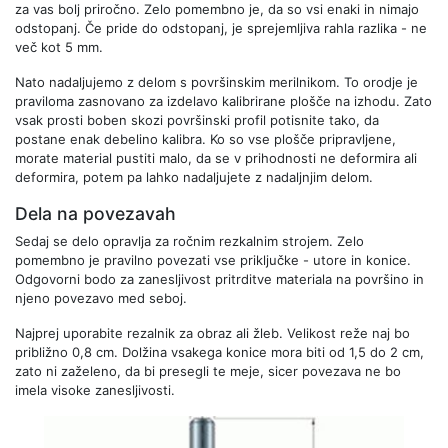
za vas bolj priročno. Zelo pomembno je, da so vsi enaki in nimajo
odstopanj. Če pride do odstopanj, je sprejemljiva rahla razlika - ne
več kot 5 mm.
Nato nadaljujemo z delom s površinskim merilnikom. To orodje je
praviloma zasnovano za izdelavo kalibrirane plošče na izhodu. Zato
vsak prosti boben skozi površinski profil potisnite tako, da
postane enak debelino kalibra. Ko so vse plošče pripravljene,
morate material pustiti malo, da se v prihodnosti ne deformira ali
deformira, potem pa lahko nadaljujete z nadaljnjim delom.
Dela na povezavah
Sedaj se delo opravlja za ročnim rezkalnim strojem. Zelo
pomembno je pravilno povezati vse priključke - utore in konice.
Odgovorni bodo za zanesljivost pritrditve materiala na površino in
njeno povezavo med seboj.
Najprej uporabite rezalnik za obraz ali žleb. Velikost reže naj bo
približno 0,8 cm. Dolžina vsakega konice mora biti od 1,5 do 2 cm,
zato ni zaželeno, da bi presegli te meje, sicer povezava ne bo
imela visoke zanesljivosti.