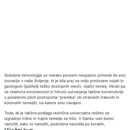
Sodobne tehnologije so nekako povsem neopazno prinesle še eno
inovacijo v naše življenje, ki je bila prej na voljo predvsem vojski in
geologom (ljubitelji težko dostopnih mest), vijačni temelj. Hkrati pa
se relativna enostavnost in hitrost ustvarjanja takšne konstrukcije
s posebnimi piloti postopoma "premika" ob stranskih trakovih in
kolonskih temeljih, na katere smo navajeni.
Toda, ali je takšna podlaga resnična univerzalna rešitev za
izgradnjo trdne in trajne temelje za hišo. V članku vam bomo
razložili, kako to narediti, podrobna navodila po korakih,