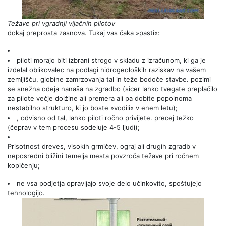
Težave pri vgradnji vijačnih pilotov
dokaj preprosta zasnova. Tukaj vas čaka »pasti«:
piloti morajo biti izbrani strogo v skladu z izračunom, ki ga je
izdelal oblikovalec na podlagi hidrogeoloških raziskav na vašem
zemljišču, globine zamrzovanja tal in teže bodoče stavbe. pozimi
se snežna odeja nanaša na zgradbo (sicer lahko tvegate preplačilo
za pilote večje dolžine ali premera ali pa dobite popolnoma
nestabilno strukturo, ki jo boste »vodili« v enem letu);
, odvisno od tal, lahko piloti ročno privijete. precej težko
(čeprav v tem procesu sodeluje 4-5 ljudi);
Prisotnost dreves, visokih grmičev, ograj ali drugih zgradb v
neposredni bližini temelja mesta povzroča težave pri ročnem
kopičenju;
ne vsa podjetja opravljajo svoje delo učinkovito, spoštujejo
tehnologijo.