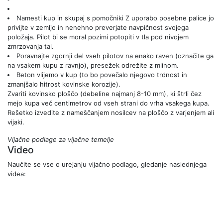
Namesti kup in skupaj s pomočniki Z uporabo posebne palice jo
privijte v zemljo in nenehno preverjate navpičnost svojega
položaja. Pilot bi se moral pozimi potopiti v tla pod nivojem
zmrzovanja tal.
Poravnajte zgornji del vseh pilotov na enako raven (označite ga
na vsakem kupu z ravnjo), presežek odrežite z mlinom.
Beton vlijemo v kup (to bo povečalo njegovo trdnost in
zmanjšalo hitrost kovinske korozije).
Zvariti kovinsko ploščo (debeline najmanj 8-10 mm), ki štrli čez
mejo kupa več centimetrov od vseh strani do vrha vsakega kupa.
Rešetko izvedite z nameščanjem nosilcev na ploščo z varjenjem ali
vijaki.
Vijačne podlage za vijačne temelje
Video
Naučite se vse o urejanju vijačno podlago, gledanje naslednjega
videa: