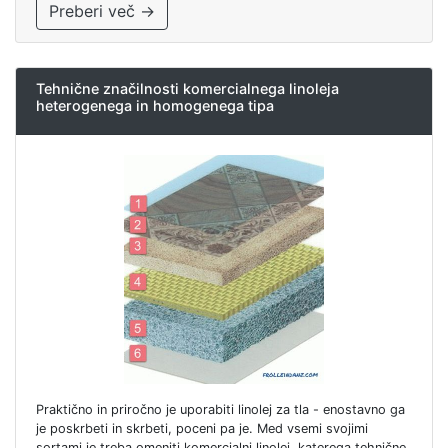
Preberi več →
Tehnične značilnosti komercialnega linoleja
heterogenega in homogenega tipa
Praktično in priročno je uporabiti linolej za tla - enostavno ga
je poskrbeti in skrbeti, poceni pa je. Med vsemi svojimi
sortami je treba omeniti komercialni linolej, katerega tehnične