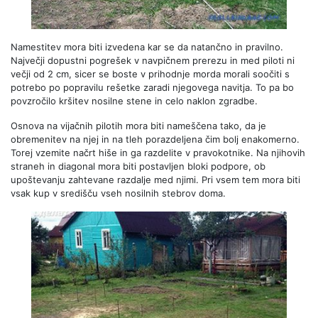
Namestitev mora biti izvedena kar se da natančno in pravilno.
Največji dopustni pogrešek v navpičnem prerezu in med piloti ni
večji od 2 cm, sicer se boste v prihodnje morda morali soočiti s
potrebo po popravilu rešetke zaradi njegovega navitja. To pa bo
povzročilo kršitev nosilne stene in celo naklon zgradbe.
Osnova na vijačnih pilotih mora biti nameščena tako, da je
obremenitev na njej in na tleh porazdeljena čim bolj enakomerno.
Torej vzemite načrt hiše in ga razdelite v pravokotnike. Na njihovih
straneh in diagonal mora biti postavljen bloki podpore, ob
upoštevanju zahtevane razdalje med njimi. Pri vsem tem mora biti
vsak kup v središču vseh nosilnih stebrov doma.