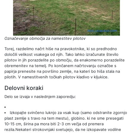
Označevanje območja za namestitev pilotov
Torej, razdelimo načrt hiše na pravokotnike, ki so predhodno
določili velikost vsakega od njih. Tako lahko izračunate število
pilotov in jih porazdelite po območju, da enakomerno porazdelite
obremenitev na temelj. Po končanem načrtovanju označbe s
papirja prenesite na površino zemlje, na kateri bo hiša stala na
pilotih. V namestitvenih točkah pilotov kladivo v kljukice.
Delovni koraki
Delo se izvaja v naslednjem zaporedju:
Izkopajte svinčeno luknjo za vsak kup (samo odstranite zgornjo
plast zemlje s travo na tem mestu), globino. ki ne sme presegati
10-15 cm, širina pa mora biti 2-3 cm večja od premera
rezila.Nekateri strokovnjaki svetujejo, da ne izkopavate vodilne