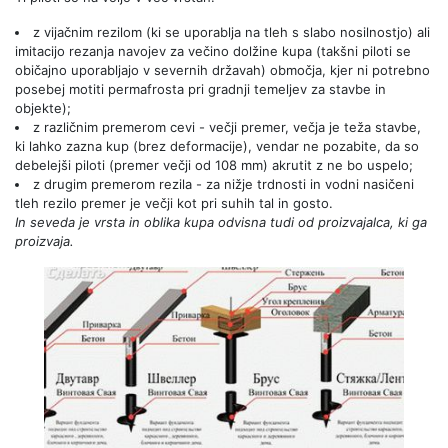
z vijačnim rezilom (ki se uporablja na tleh s slabo nosilnostjo) ali
imitacijo rezanja navojev za večino dolžine kupa (takšni piloti se
običajno uporabljajo v severnih državah) območja, kjer ni potrebno
posebej motiti permafrosta pri gradnji temeljev za stavbe in
objekte);
z različnim premerom cevi - večji premer, večja je teža stavbe,
ki lahko zazna kup (brez deformacije), vendar ne pozabite, da so
debelejši piloti (premer večji od 108 mm) akrutit z ne bo uspelo;
z drugim premerom rezila - za nižje trdnosti in vodni nasičeni
tleh rezilo premer je večji kot pri suhih tal in gosto.
In seveda je vrsta in oblika kupa odvisna tudi od proizvajalca, ki ga
proizvaja.