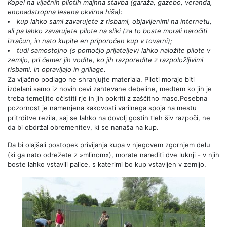
Kopel na vijačnih pilotih
majhna stavba (garaža, gazebo, veranda,
enonadstropna lesena okvirna hiša):
kup lahko sami zavarujete z risbami, objavljenimi na internetu,
ali pa lahko zavarujete pilote na sliki (za to boste morali naročiti
izračun, in nato kupite en priporočen kup v tovarni);
tudi samostojno (s pomočjo prijateljev) lahko naložite pilote v
zemljo, pri čemer jih vodite, ko jih razporedite z razpoložljivimi
risbami. in opravljajo in grillage.
Za vijačno podlago ne shranjujte materiala. Piloti morajo biti
izdelani samo iz novih cevi zahtevane debeline, medtem ko jih je
treba temeljito očistiti rje in jih pokriti z zaščitno maso.Posebna
pozornost je namenjena kakovosti varilnega spoja na mestu
pritrditve rezila, saj se lahko na dovolj gostih tleh šiv razpoči, ne
da bi obdržal obremenitev, ki se nanaša na kup.
Da bi olajšali postopek privijanja kupa v njegovem zgornjem delu
(ki ga nato odrežete z »mlinom«), morate narediti dve luknji - v njih
boste lahko vstavili palice, s katerimi bo kup vstavljen v zemljo.