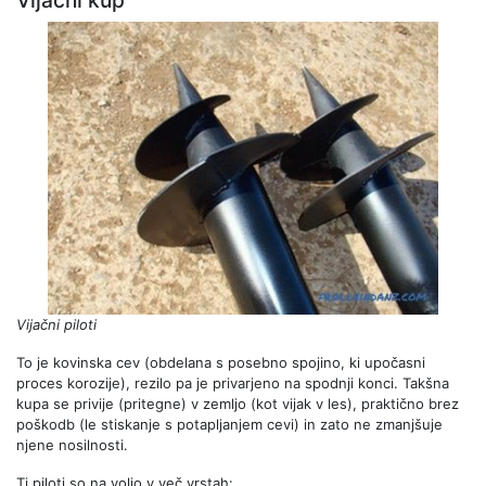
Vijačni kup
Vijačni piloti
To je kovinska cev (obdelana s posebno spojino, ki upočasni
proces korozije), rezilo pa je privarjeno na spodnji konci. Takšna
kupa se privije (pritegne) v zemljo (kot vijak v les), praktično brez
poškodb (le stiskanje s potapljanjem cevi) in zato ne zmanjšuje
njene nosilnosti.
Ti piloti so na voljo v več vrstah: