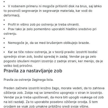
V nobenem primeru ni mogoče pritisniti disk na brus, saj lahko
to povzroči segrevanje in segrevanje materiala, kar vodi do
deformacij.
Profil in višino zob po ostrenju je treba ohraniti.
Prav tako je zelo pomembno uporabiti hladilno sredstvo pri
ostrenju.
Nemogoče je, da se med brušenjem oblikujejo brazde.
Kar se tiče robov ostrenja, je v teoriji pravilo: izostriti bodisi
sprednjo stran zob, bodisi spredaj in zadaj. Vendar pa ga zelo
pogosto izkušeni mojstri izostrijo z zadnje strani, ker menijo, da je
veliko bolj priročno.
Pravila za nastavljanje zob
Pravila za ostrenje žaginega lista.
Preden začnete izostriti krožno žago, morate vedeti, da to zahteva
ožičenje zob. Zobje naj se izmenično upognejo v stran in izostrijo.
Vendar pa je treba upoštevati, da mora biti upogib vsakega od zob
na isti razdalji. Za to uporabite posebno ožičenje orodja. S tem
orodjem se vsak zob umakne približno sredi svoje višine.