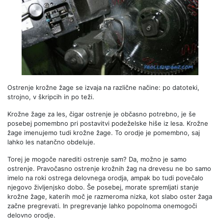
Ostrenje krožne žage se izvaja na različne načine: po datoteki,
strojno, v škripcih in po teži.
Krožne žage za les, čigar ostrenje je občasno potrebno, je še
posebej pomembno pri postavitvi podeželske hiše iz lesa. Krožne
žage imenujemo tudi krožne žage. To orodje je pomembno, saj
lahko les natančno obdeluje.
Torej je mogoče narediti ostrenje sam? Da, možno je samo
ostrenje. Pravočasno ostrenje krožnih žag na drevesu ne bo samo
imelo na roki ostrega delovnega orodja, ampak bo tudi povečalo
njegovo življenjsko dobo. Še posebej, morate spremljati stanje
krožne žage, katerih moč je razmeroma nizka, kot slabo oster žaga
začne pregrevati. In pregrevanje lahko popolnoma onemogoči
delovno orodje.