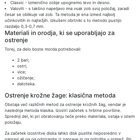
Classic - izmenično zobje upognemo levo in desno.
Valoviti - s takšno napeljavo ima vsak zob svoj položaj, zaradi
česar se oblikuje val zob. Ta metoda je ena izmed najbolj
učinkovitih in najtežjih. Izkušeni obrtniki s to metodo pustijo
razdaljo 0,3-0,7 mm.
Materiali in orodja, ki se uporabljajo za
ostrenje
Torej, za delo boste morda potrebovali:
2 bari;
ostri;
vice;
ožičenje;
datoteka.
Ostrenje krožne žage: klasična metoda
Obstaja več različnih metod za ostrenje krožnih žag, vendar je
naslednja metoda klasika. Izostri začetek s hrbtne površine.
Sprednji del, ki pri obratovanju teče preko materiala, ostaja v istem
položaju.
Za začetek izostritve diska lahko disk pustite neposredno v
napravi ali pa ga odstranite iz naprave in ga pritrdite v primež. Pri