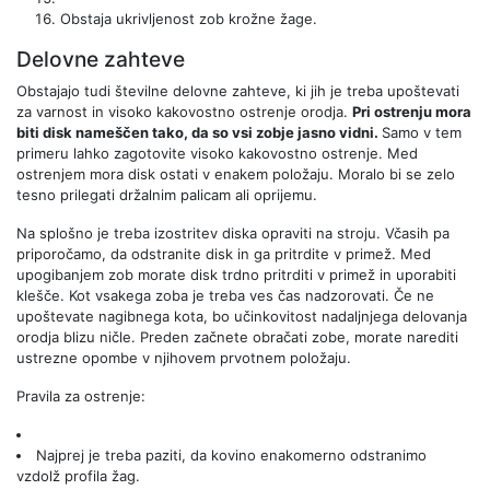
Obstaja ukrivljenost zob krožne žage.
Delovne zahteve
Obstajajo tudi številne delovne zahteve, ki jih je treba upoštevati
za varnost in visoko kakovostno ostrenje orodja.
Pri ostrenju mora
biti disk nameščen tako, da so vsi zobje jasno vidni.
Samo v tem
primeru lahko zagotovite visoko kakovostno ostrenje. Med
ostrenjem mora disk ostati v enakem položaju. Moralo bi se zelo
tesno prilegati držalnim palicam ali oprijemu.
Na splošno je treba izostritev diska opraviti na stroju. Včasih pa
priporočamo, da odstranite disk in ga pritrdite v primež. Med
upogibanjem zob morate disk trdno pritrditi v primež in uporabiti
klešče. Kot vsakega zoba je treba ves čas nadzorovati. Če ne
upoštevate nagibnega kota, bo učinkovitost nadaljnjega delovanja
orodja blizu ničle. Preden začnete obračati zobe, morate narediti
ustrezne opombe v njihovem prvotnem položaju.
Pravila za ostrenje:
Najprej je treba paziti, da kovino enakomerno odstranimo
vzdolž profila žag.