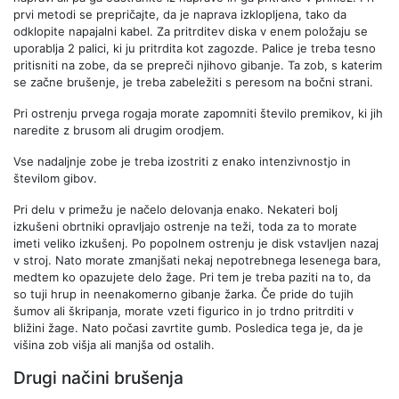
prvi metodi se prepričajte, da je naprava izklopljena, tako da
odklopite napajalni kabel. Za pritrditev diska v enem položaju se
uporablja 2 palici, ki ju pritrdita kot zagozde. Palice je treba tesno
pritisniti na zobe, da se prepreči njihovo gibanje. Ta zob, s katerim
se začne brušenje, je treba zabeležiti s peresom na bočni strani.
Pri ostrenju prvega rogaja morate zapomniti število premikov, ki jih
naredite z brusom ali drugim orodjem.
Vse nadaljnje zobe je treba izostriti z enako intenzivnostjo in
številom gibov.
Pri delu v primežu je načelo delovanja enako. Nekateri bolj
izkušeni obrtniki opravljajo ostrenje na teži, toda za to morate
imeti veliko izkušenj. Po popolnem ostrenju je disk vstavljen nazaj
v stroj. Nato morate zmanjšati nekaj nepotrebnega lesenega bara,
medtem ko opazujete delo žage. Pri tem je treba paziti na to, da
so tuji hrup in neenakomerno gibanje žarka. Če pride do tujih
šumov ali škripanja, morate vzeti figurico in jo trdno pritrditi v
bližini žage. Nato počasi zavrtite gumb. Posledica tega je, da je
višina zob višja ali manjša od ostalih.
Drugi načini brušenja