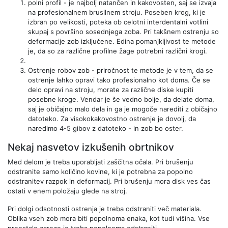
polni profil - je najbolj natančen in kakovosten, saj se izvaja
na profesionalnem brusilnem stroju. Poseben krog, ki je
izbran po velikosti, poteka ob celotni interdentalni votlini
skupaj s površino sosednjega zoba. Pri takšnem ostrenju so
deformacije zob izključene. Edina pomanjkljivost te metode
je, da so za različne profilne žage potrebni različni krogi.
Ostrenje robov zob - priročnost te metode je v tem, da se
ostrenje lahko opravi tako profesionalno kot doma. Če se
delo opravi na stroju, morate za različne diske kupiti
posebne kroge. Vendar je še vedno bolje, da delate doma,
saj je običajno malo dela in ga je mogoče narediti z običajno
datoteko. Za visokokakovostno ostrenje je dovolj, da
naredimo 4-5 gibov z datoteko - in zob bo oster.
Nekaj ​​nasvetov izkušenih obrtnikov
Med delom je treba uporabljati zaščitna očala. Pri brušenju
odstranite samo količino kovine, ki je potrebna za popolno
odstranitev razpok in deformacij. Pri brušenju mora disk ves čas
ostati v enem položaju glede na stroj.
Pri dolgi odsotnosti ostrenja je treba odstraniti več materiala.
Oblika vseh zob mora biti popolnoma enaka, kot tudi višina. Vse
preostale zareze je treba popolnoma odstraniti.