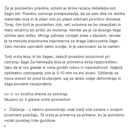
Če je postavitev pravilna, potem je širina rezana debelejša kot
žagin list. Pravilno ostrenje predpostavlja, da se sam disk ne dotika
materiala reza in le plast zob po plasti odstrani površino drevesa.
Torej, čim širši je postavitev zob, več volumna se bo zmanjšalo in
manj verjetno bo prišlo do motenja. Vendar pa je za dosego tega
učinka zelo težko. Mnogi začnejo vzrejati zobe s ključem, vendar
je ta metoda popolnoma neprimerna za drage kakovostne žage.
Zato morate uporabiti samo orodje, ki je zasnovano za ta namen.
Tudi vrsta lesa, ki bo žagan, zasluži posebno pozornost pri
ostrenju žage.Za mehkejše lesa je potrebna širša razporeditev,
tako da je rez gladak in nima grobih robov in nepravilnosti. Najbolj
optimalno odstopanje zob je 5-10 mm na eni strani. Ožičenje se
mora izvesti še pred brušenjem, saj se lahko zobje deformirajo in
žaga postane neuporabna.
o> i> o> krožna shema za ostrenje.
Skupno so 3 glavne vrste postavitve:
Čiščenje - s takšno postavitvijo vsak tretji zob ostane v svojem
prvotnem položaju. Ta vrsta je primerna za primere, ko je potrebno
rezati posebej trde gozdove.