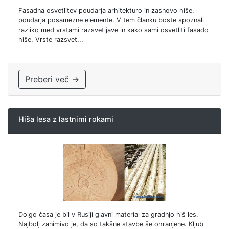
Fasadna osvetlitev poudarja arhitekturo in zasnovo hiše,
poudarja posamezne elemente. V tem članku boste spoznali
razliko med vrstami razsvetljave in kako sami osvetliti fasado
hiše. Vrste razsvet...
Preberi več →
Hiša lesa z lastnimi rokami
Dolgo časa je bil v Rusiji glavni material za gradnjo hiš les.
Najbolj zanimivo je, da so takšne stavbe še ohranjene. Kljub