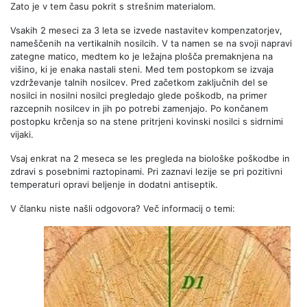
Zato je v tem času pokrit s strešnim materialom.
Vsakih 2 meseci za 3 leta se izvede nastavitev kompenzatorjev,
nameščenih na vertikalnih nosilcih. V ta namen se na svoji napravi
zategne matico, medtem ko je ležajna plošča premaknjena na
višino, ki je enaka nastali steni. Med tem postopkom se izvaja
vzdrževanje talnih nosilcev. Pred začetkom zaključnih del se
nosilci in nosilni nosilci pregledajo glede poškodb, na primer
razcepnih nosilcev in jih po potrebi zamenjajo. Po končanem
postopku krčenja so na stene pritrjeni kovinski nosilci s sidrnimi
vijaki.
Vsaj enkrat na 2 meseca se les pregleda na biološke poškodbe in
zdravi s posebnimi raztopinami. Pri zaznavi lezije se pri pozitivni
temperaturi opravi beljenje in dodatni antiseptik.
V članku niste našli odgovora? Več informacij o temi: