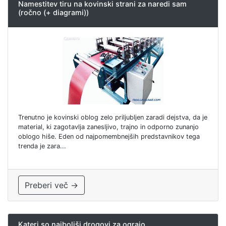
Namestitev tiru na kovinski strani za naredi sam
(ročno (+ diagrami))
Trenutno je kovinski oblog zelo priljubljen zaradi dejstva, da je
material, ki zagotavlja zanesljivo, trajno in odporno zunanjo
oblogo hiše. Eden od najpomembnejših predstavnikov tega
trenda je zara...
Preberi več →
Kateri so najboljši drogovi za ograjo