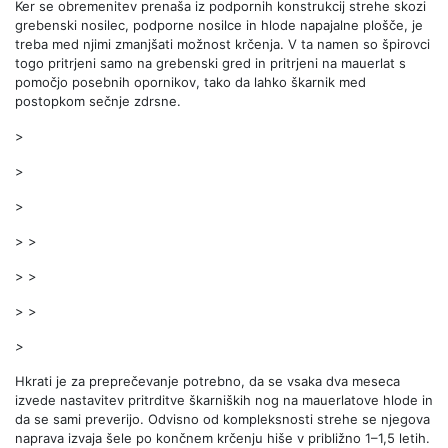
Ker se obremenitev prenaša iz podpornih konstrukcij strehe skozi
grebenski nosilec, podporne nosilce in hlode napajalne plošče, je
treba med njimi zmanjšati možnost krčenja. V ta namen so špirovci
togo pritrjeni samo na grebenski gred in pritrjeni na mauerlat s
pomočjo posebnih opornikov, tako da lahko škarnik med
postopkom sečnje zdrsne.
>
>
>
> >
> >
> >
>
Hkrati je za preprečevanje potrebno, da se vsaka dva meseca
izvede nastavitev pritrditve škarniških nog na mauerlatove hlode in
da se sami preverijo. Odvisno od kompleksnosti strehe se njegova
naprava izvaja šele po končnem krčenju hiše v približno 1–1,5 letih.