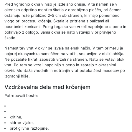
Pred vgradnjo okna v hišo je izdelano ohišje. V ta namen se v
okensko odprtino montira škatla z obrobljeno ploščo, pri čemer
ostanejo reže približno 2-5 cm ob straneh, ki imajo pomembno
vlogo pri procesu krčenja. Škatla je pritrjena s palicami ali
posebnimi konicami. Poleg tega so vse vrzeli napolnjene s peno in
pokrivajo z oblogo. Sama okna se nato vstavijo v pripravljeno
škatlo.
Namestitev vrat v okvir se izvaja na enak način. V tem primeru je
najprej okosyachka nameščen na vratih, sestavljen v obliki ohišja.
Ne pozabite hkrati zapustiti vrzeli na straneh. Nato se vstavi blok
vrat. Po tem se vrzeli napolnijo s peno in zaprejo z okrasnimi
okviri. Montaža vhodnih in notranjih vrat poteka šest mesecev po
izgradnji hiše.
Vzdrževalna dela med krčenjem
Potrebovali boste:
kritine,
sidrne vijake,
protiglivne raztopine.