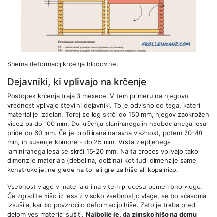
Shema deformacij krčenja hlodovine.
Dejavniki, ki vplivajo na krčenje
Postopek krčenja traja 3 mesece. V tem primeru na njegovo
vrednost vplivajo številni dejavniki. To je odvisno od tega, kateri
material je izdelan. Torej se log skrči do 150 mm, njegov zaokrožen
videz pa do 100 mm. Do krčenja planiranega in neobdelanega lesa
pride do 60 mm. Če je profilirana naravna vlažnost, potem 20-40
mm, in sušenje komore - do 25 mm. Vrsta zlepljenega
laminiranega lesa se skrči 15-20 mm. Na ta proces vplivajo tako
dimenzije materiala (debelina, dolžina) kot tudi dimenzije same
konstrukcije, ne glede na to, ali gre za hišo ali kopalnico.
Vsebnost vlage v materialu ima v tem procesu pomembno vlogo.
Če zgradite hišo iz lesa z visoko vsebnostjo vlage, se bo sčasoma
izsušila, kar bo povzročilo deformacijo hiše. Zato je treba pred
delom ves material sušiti.
Najbolje je, da zimsko hišo na domu