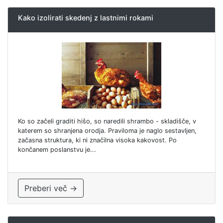
Kako izolirati skedenj z lastnimi rokami
Ko so začeli graditi hišo, so naredili shrambo - skladišče, v
katerem so shranjena orodja. Praviloma je naglo sestavljen,
začasna struktura, ki ni značilna visoka kakovost. Po
končanem poslanstvu je...
Preberi več →