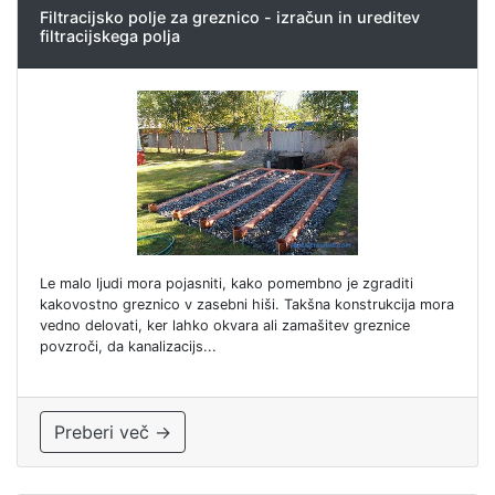
Filtracijsko polje za greznico - izračun in ureditev
filtracijskega polja
Le malo ljudi mora pojasniti, kako pomembno je zgraditi
kakovostno greznico v zasebni hiši. Takšna konstrukcija mora
vedno delovati, ker lahko okvara ali zamašitev greznice
povzroči, da kanalizacijs...
Preberi več →