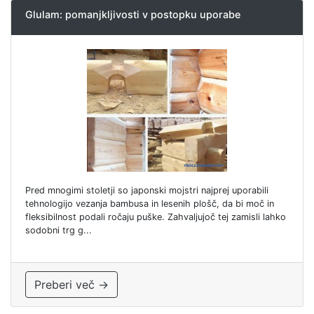
Glulam: pomanjkljivosti v postopku uporabe
Pred mnogimi stoletji so japonski mojstri najprej uporabili
tehnologijo vezanja bambusa in lesenih plošč, da bi moč in
fleksibilnost podali ročaju puške. Zahvaljujoč tej zamisli lahko
sodobni trg g...
Preberi več →