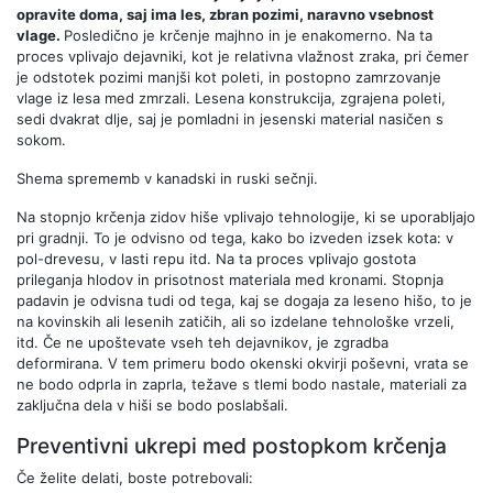
opravite doma, saj ima les, zbran pozimi, naravno vsebnost
vlage.
Posledično je krčenje majhno in je enakomerno. Na ta
proces vplivajo dejavniki, kot je relativna vlažnost zraka, pri čemer
je odstotek pozimi manjši kot poleti, in postopno zamrzovanje
vlage iz lesa med zmrzali. Lesena konstrukcija, zgrajena poleti,
sedi dvakrat dlje, saj je pomladni in jesenski material nasičen s
sokom.
Shema sprememb v kanadski in ruski sečnji.
Na stopnjo krčenja zidov hiše vplivajo tehnologije, ki se uporabljajo
pri gradnji. To je odvisno od tega, kako bo izveden izsek kota: v
pol-drevesu, v lasti repu itd. Na ta proces vplivajo gostota
prileganja hlodov in prisotnost materiala med kronami. Stopnja
padavin je odvisna tudi od tega, kaj se dogaja za leseno hišo, to je
na kovinskih ali lesenih zatičih, ali so izdelane tehnološke vrzeli,
itd. Če ne upoštevate vseh teh dejavnikov, je zgradba
deformirana. V tem primeru bodo okenski okvirji poševni, vrata se
ne bodo odprla in zaprla, težave s tlemi bodo nastale, materiali za
zaključna dela v hiši se bodo poslabšali.
Preventivni ukrepi med postopkom krčenja
Če želite delati, boste potrebovali: