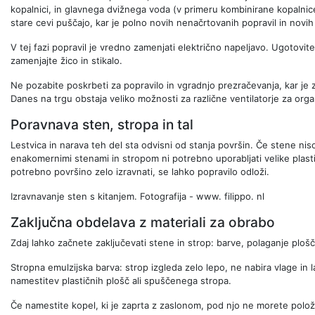
kopalnici, in glavnega dvižnega voda (v primeru kombinirane kopalnic
stare cevi puščajo, kar je polno novih nenačrtovanih popravil in novih
V tej fazi popravil je vredno zamenjati električno napeljavo. Ugotovite,
zamenjajte žico in stikalo.
Ne pozabite poskrbeti za popravilo in vgradnjo prezračevanja, kar je 
Danes na trgu obstaja veliko možnosti za različne ventilatorje za orga
Poravnava sten, stropa in tal
Lestvica in narava teh del sta odvisni od stanja površin. Če stene nis
enakomernimi stenami in stropom ni potrebno uporabljati velike plasti 
potrebno površino zelo izravnati, se lahko popravilo odloži.
Izravnavanje sten s kitanjem.
Fotografija - www. filippo. nl
Zaključna obdelava z materiali za obrabo
Zdaj lahko začnete zaključevati stene in strop: barve, polaganje plošči
Stropna emulzijska barva: strop izgleda zelo lepo, ne nabira vlage in l
namestitev plastičnih plošč ali spuščenega stropa.
Če namestite kopel, ki je zaprta z zaslonom, pod njo ne morete položi