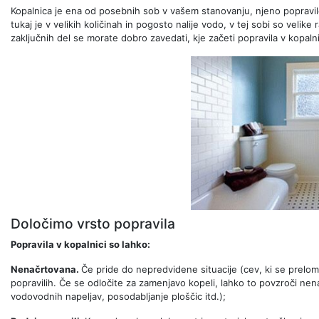
Kopalnica je ena od posebnih sob v vašem stanovanju, njeno popravi
tukaj je v velikih količinah in pogosto nalije vodo, v tej sobi so velike 
zaključnih del se morate dobro zavedati, kje začeti popravila v kopalni
Določimo vrsto popravila
Popravila v kopalnici so lahko:
Nenačrtovana.
Če pride do nepredvidene situacije (cev, ki se prelomi
popravilih. Če se odločite za zamenjavo kopeli, lahko to povzroči nen
vodovodnih napeljav, posodabljanje ploščic itd.);