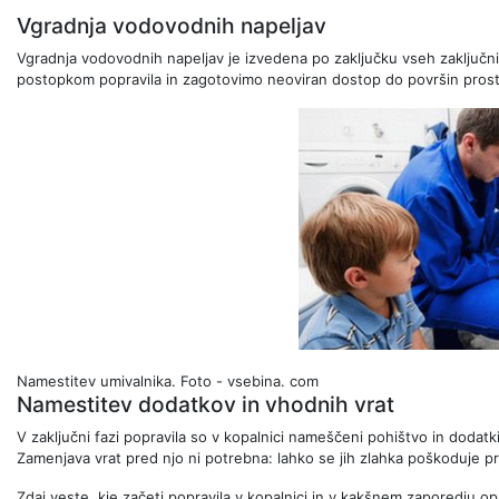
Vgradnja vodovodnih napeljav
Vgradnja vodovodnih napeljav je izvedena po zaključku vseh zaključn
postopkom popravila in zagotovimo neoviran dostop do površin prosto
Namestitev umivalnika.
Foto - vsebina. com
Namestitev dodatkov in vhodnih vrat
V zaključni fazi popravila so v kopalnici nameščeni pohištvo in dodatki 
Zamenjava vrat pred njo ni potrebna: lahko se jih zlahka poškoduje pr
Zdaj veste, kje začeti popravila v kopalnici in v kakšnem zaporedju op