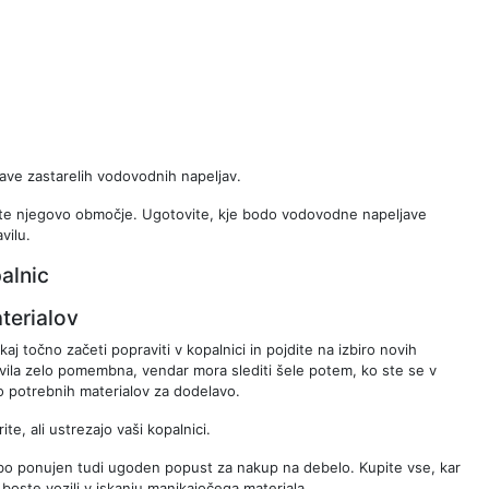
ave zastarelih vodovodnih napeljav.
unajte njegovo območje. Ugotovite, kje bodo vodovodne napeljave
vilu.
alnic
terialov
, kaj točno začeti popraviti v kopalnici in pojdite na izbiro novih
vila zelo pomembna, vendar mora slediti šele potem, ko ste se v
no potrebnih materialov za dodelavo.
e, ali ustrezajo vaši kopalnici.
am bo ponujen tudi ugoden popust za nakup na debelo. Kupite vse, kar
 boste vozili v iskanju manjkajočega materiala.