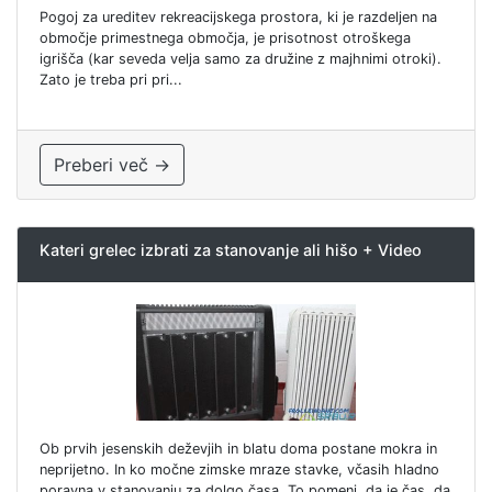
Pogoj za ureditev rekreacijskega prostora, ki je razdeljen na
območje primestnega območja, je prisotnost otroškega
igrišča (kar seveda velja samo za družine z majhnimi otroki).
Zato je treba pri pri...
Preberi več →
Kateri grelec izbrati za stanovanje ali hišo + Video
Ob prvih jesenskih deževjih in blatu doma postane mokra in
neprijetno. In ko močne zimske mraze stavke, včasih hladno
poravna v stanovanju za dolgo časa. To pomeni, da je čas, da