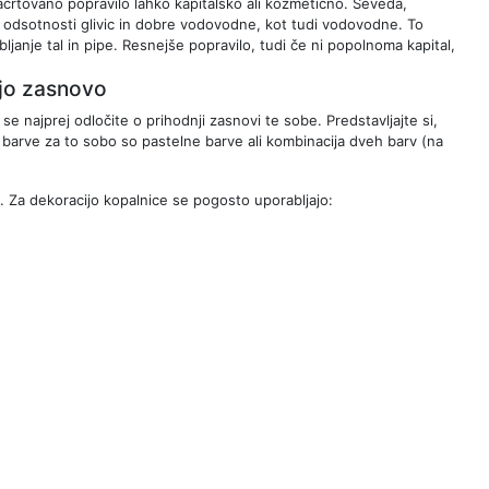
črtovano popravilo lahko kapitalsko ali kozmetično. Seveda,
 odsotnosti glivic in dobre vodovodne, kot tudi vodovodne. To
janje tal in pipe. Resnejše popravilo, tudi če ni popolnoma kapital,
njo zasnovo
 se najprej odločite o prihodnji zasnovi te sobe. Predstavljajte si,
ne barve za to sobo so pastelne barve ali kombinacija dveh barv (na
o. Za dekoracijo kopalnice se pogosto uporabljajo: