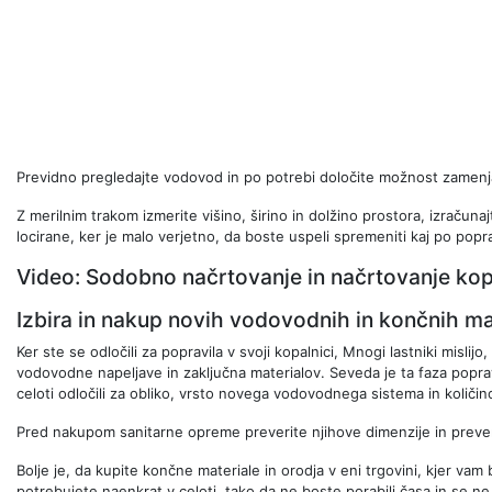
Previdno pregledajte vodovod in po potrebi določite možnost zamenj
Z merilnim trakom izmerite višino, širino in dolžino prostora, izrač
locirane, ker je malo verjetno, da boste uspeli spremeniti kaj po popra
Video: Sodobno načrtovanje in načrtovanje kop
Izbira in nakup novih vodovodnih in končnih ma
Ker ste se odločili za popravila v svoji kopalnici, Mnogi lastniki mislijo
vodovodne napeljave in zaključna materialov. Seveda je ta faza popra
celoti odločili za obliko, vrsto novega vodovodnega sistema in količi
Pred nakupom sanitarne opreme preverite njihove dimenzije in preverit
Bolje je, da kupite končne materiale in orodja v eni trgovini, kjer v
potrebujete naenkrat v celoti, tako da ne boste porabili časa in se ne