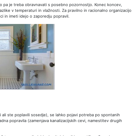
lo pa je treba obravnavati s posebno pozornostjo. Konec koncev,
razlike v temperaturi in vlažnosti. Za pravilno in racionalno organizacijo
ci in imeti idejo o zaporedju popravil.
 ali ste poplavili sosedje), se lahko pojavi potreba po spontanih
adna popravila (zamenjava kanalizacijskih cevi, namestitev drugih