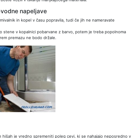
ovodne napeljave
umivalnik in kopel v času popravila, tudi če jih ne nameravate
Če so stene v kopalnici pobarvane z barvo, potem je treba popolnoma
tarem premazu ne bodo držale.
ih hišah je vredno spremeniti poleg cevi, ki se nahajajo neposredno v