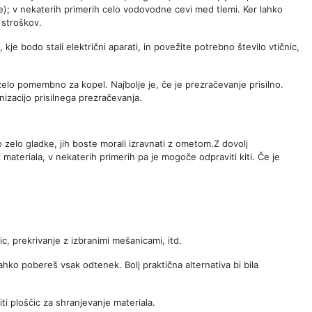
e); v nekaterih primerih celo vodovodne cevi med tlemi. Ker lahko
 stroškov.
 kje bodo stali električni aparati, in povežite potrebno število vtičnic,
zelo pomembno za kopel. Najbolje je, če je prezračevanje prisilno.
nizacijo prisilnega prezračevanja.
o zelo gladke, jih boste morali izravnati z ometom.Z dovolj
materiala, v nekaterih primerih pa je mogoče odpraviti kiti. Če je
c, prekrivanje z izbranimi mešanicami, itd.
ahko pobereš vsak odtenek. Bolj praktična alternativa bi bila
ti ploščic za shranjevanje materiala.