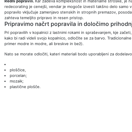
Redni popravili.
Kar zadeva kompleksnost in materialne stroške, je na
redecorating je cenejši, vendar je mogoče izvesti takšno delo samo v
popravilo vključuje zamenjavo stenskih in stropnih premazov, posodabl
zahteva temeljito pripravo in resen pristop.
Pripravimo načrt popravila in določimo prihod
Pri popravilih v kopalnici z lastnimi rokami in spraševanjem, kje začeti,
kako bi radi videli svojo kopalnico, odločite se za barvo. Tradicional
primer modre in modre, ali breskve in bež).
Nato se morate odločiti, kateri materiali bodo uporabljeni za dodelav
ploščice,
porcelan;
mozaik;
plastične plošče.