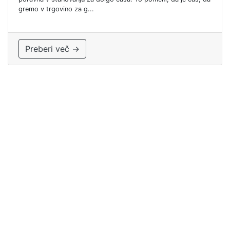
gremo v trgovino za g...
Preberi več →