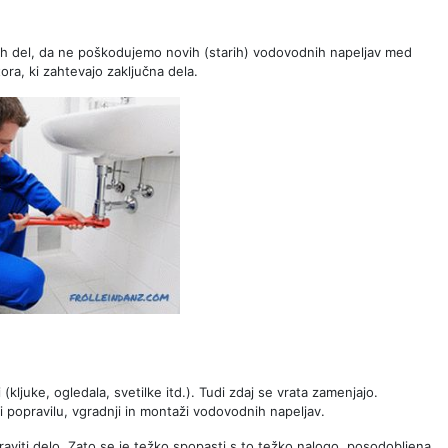
ih del, da ne poškodujemo novih (starih) vodovodnih napeljav med
ra, ki zahtevajo zaključna dela.
(kljuke, ogledala, svetilke itd.). Tudi zdaj se vrata zamenjajo.
i popravilu, vgradnji in montaži vodovodnih napeljav.
raviti delo. Zato se je težko spopasti s to težko nalogo, posodobljena