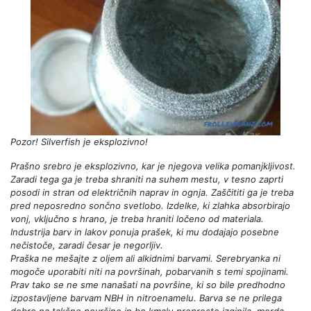
Pozor! Silverfish je eksplozivno!
Prašno srebro je eksplozivno, kar je njegova velika pomanjkljivost.
Zaradi tega ga je treba shraniti na suhem mestu, v tesno zaprti
posodi in stran od električnih naprav in ognja. Zaščititi ga je treba
pred neposredno sončno svetlobo. Izdelke, ki zlahka absorbirajo
vonj, vključno s hrano, je treba hraniti ločeno od materiala.
Industrija barv in lakov ponuja prašek, ki mu dodajajo posebne
nečistoče, zaradi česar je negorljiv.
Praška ne mešajte z oljem ali alkidnimi barvami. Serebryanka ni
mogoče uporabiti niti na površinah, pobarvanih s temi spojinami.
Prav tako se ne sme nanašati na površine, ki so bile predhodno
izpostavljene barvam NBH in nitroenamelu. Barva se ne prilega