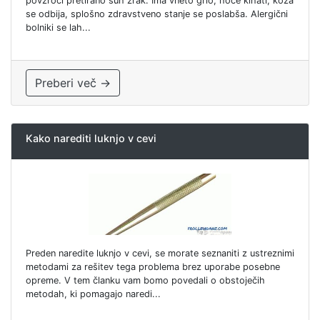
povzroči pretirano suh zrak. Ima vneto grlo, hoče kihati, koža
se odbija, splošno zdravstveno stanje se poslabša. Alergični
bolniki se lah...
Preberi več →
Kako narediti luknjo v cevi
Preden naredite luknjo v cevi, se morate seznaniti z ustreznimi
metodami za rešitev tega problema brez uporabe posebne
opreme. V tem članku vam bomo povedali o obstoječih
metodah, ki pomagajo naredi...