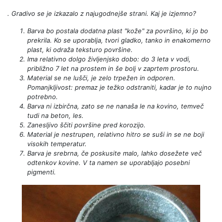
. Gradivo se je izkazalo z najugodnejše strani. Kaj je izjemno?
Barva bo postala dodatna plast "kože" za površino, ki jo bo
prekrila. Ko se uporablja, tvori gladko, tanko in enakomerno
plast, ki odraža teksturo površine.
Ima relativno dolgo življenjsko dobo: do 3 leta v vodi,
približno 7 let na prostem in še bolj v zaprtem prostoru.
Material se ne lušči, je zelo trpežen in odporen.
Pomanjkljivost: premaz je težko odstraniti, kadar je to nujno
potrebno.
Barva ni izbirčna, zato se ne nanaša le na kovino, temveč
tudi na beton, les.
Zanesljivo ščiti površine pred korozijo.
Material je nestrupen, relativno hitro se suši in se ne boji
visokih temperatur.
Barva je srebrna, če poskusite malo, lahko dosežete več
odtenkov kovine. V ta namen se uporabljajo posebni
pigmenti.