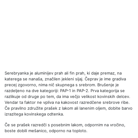
Serebryanka je aluminijev prah ali fin prah, ki daje premaz, na
katerega se nanaša, značilen jekleni sijaj. Čeprav je ime gradiva
precej zgovorno, nima nič skupnega s srebrom. Brušenje je
razdeljeno na dve kategoriji: PAP-1 in PAP-2. Prva kategorija se
razlikuje od druge po tem, da ima večjo velikost kovinskih delcev.
Vendar ta faktor ne vpliva na kakovost razredčene srebrove ribe.
Če pravilno združite prašek z lakom ali lanenim oljem, dobite barvo
izrazitega kovinskega odtenka.
Če se prašek razredči s posebnim lakom, odpornim na vročino,
boste dobili mešanico, odporno na toploto.