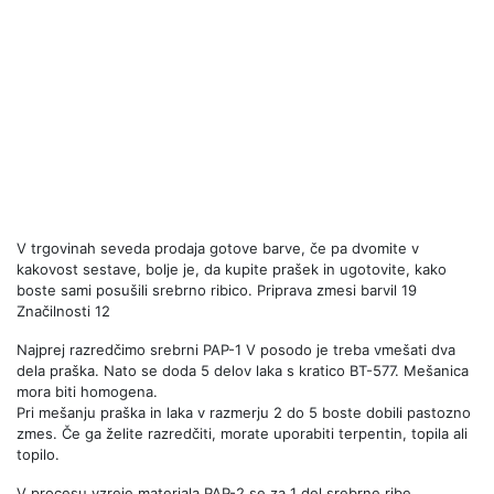
V trgovinah seveda prodaja gotove barve, če pa dvomite v
kakovost sestave, bolje je, da kupite prašek in ugotovite, kako
boste sami posušili srebrno ribico. Priprava zmesi barvil 19
Značilnosti 12
Najprej razredčimo srebrni PAP-1 V posodo je treba vmešati dva
dela praška. Nato se doda 5 delov laka s kratico BT-577. Mešanica
mora biti homogena.
Pri mešanju praška in laka v razmerju 2 do 5 boste dobili pastozno
zmes. Če ga želite razredčiti, morate uporabiti terpentin, topila ali
topilo.
V procesu vzreje materiala PAP-2 se za 1 del srebrne ribe