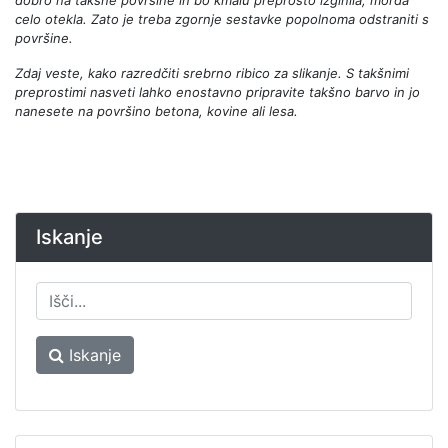
dobro na takšne površine in bo kmalu preprosto izginila, morda
celo otekla. Zato je treba zgornje sestavke popolnoma odstraniti s
površine.
Zdaj veste, kako razredčiti srebrno ribico za slikanje. S takšnimi
preprostimi nasveti lahko enostavno pripravite takšno barvo in jo
nanesete na površino betona, kovine ali lesa.
Iskanje
Iskanje