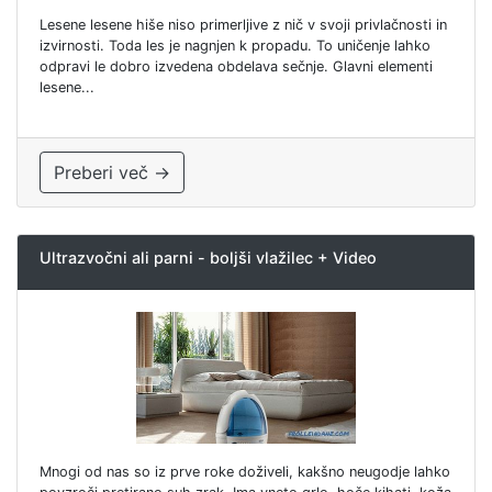
Lesene lesene hiše niso primerljive z nič v svoji privlačnosti in
izvirnosti. Toda les je nagnjen k propadu. To uničenje lahko
odpravi le dobro izvedena obdelava sečnje. Glavni elementi
lesene...
Preberi več →
Ultrazvočni ali parni - boljši vlažilec + Video
Mnogi od nas so iz prve roke doživeli, kakšno neugodje lahko