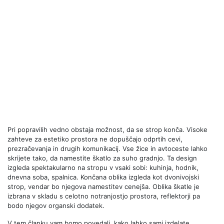
Pri popravilih vedno obstaja možnost, da se strop konča. Visoke
zahteve za estetiko prostora ne dopuščajo odprtih cevi,
prezračevanja in drugih komunikacij. Vse žice in avtoceste lahko
skrijete tako, da namestite škatlo za suho gradnjo. Ta design
izgleda spektakularno na stropu v vsaki sobi: kuhinja, hodnik,
dnevna soba, spalnica. Končana oblika izgleda kot dvonivojski
strop, vendar bo njegova namestitev cenejša. Oblika škatle je
izbrana v skladu s celotno notranjostjo prostora, reflektorji pa
bodo njegov organski dodatek.
V tem članku vam bomo povedali, kako lahko sami izdelate