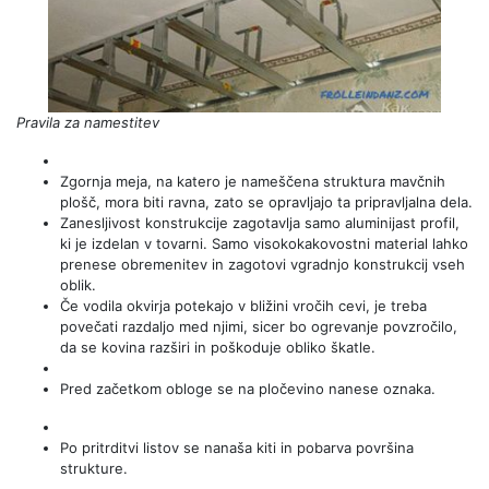
Pravila za namestitev
Zgornja meja, na katero je nameščena struktura mavčnih
plošč, mora biti ravna, zato se opravljajo ta pripravljalna dela.
Zanesljivost konstrukcije zagotavlja samo aluminijast profil,
ki je izdelan v tovarni. Samo visokokakovostni material lahko
prenese obremenitev in zagotovi vgradnjo konstrukcij vseh
oblik.
Če vodila okvirja potekajo v bližini vročih cevi, je treba
povečati razdaljo med njimi, sicer bo ogrevanje povzročilo,
da se kovina razširi in poškoduje obliko škatle.
Pred začetkom obloge se na pločevino nanese oznaka.
Po pritrditvi listov se nanaša kiti in pobarva površina
strukture.