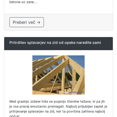
betona so zane...
Preberi več →
Pritrditev splavarjev na zid od opeke naredite sami
Med gradnjo zidane hiše se pojavijo številne težave, ki pa jih
je vse precej enostavno premagati. Najbolj priljubljen zaplet je
pritrjevanje splavarjev na zid, ker ta površina zahteva najbolj
občutl...