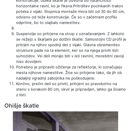
konstrukcije, oblika škatle je odvisna od natančnosti
horizontalne ravni, ko je fiksna.Pritrditev pocinkanih trakov
poteka z vijaki. Stopnica montaže mora biti od 30 do 60 cm,
odvisno od teže konstrukcije. Če so v začetnem profilu
odprtine, bo to olajšalo namestitev.
Suspenzije so pritrjene na strop z označevanjem. Z lahkoto
se režejo s škarjami po dolžini škatle. Samostojni CD profil je
pritrjen na njihov spodnji del z vijaki. Glavna obremenitev
strukture pade na ta element, ker so na njega priviti listi
suhozidov. Vsi deli morajo biti v isti ravnini, morebitni zavoji
niso dovoljeni.
Potrebno je pripraviti ožičenje za reflektorje, ki označujejo
mesta njihove namestitve. Žice so pritrjene tako, da jih ob
nadaljnji vgradnji zabojnika ne poškodujete.
Končno, prečni deli so priviti, pritrjeni so pravokotno na
steno s korakom 60 cm, okvir je pripravljen, lahko ga šivamo
z listi.
Ohišje škatle