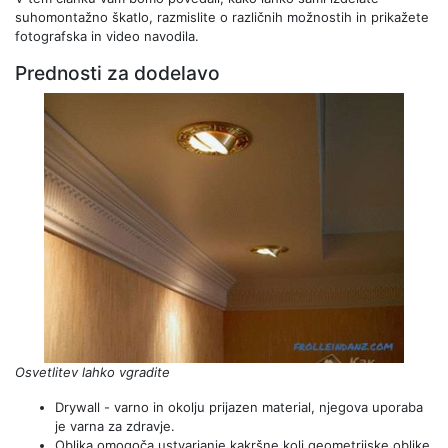
suhomontažno škatlo, razmislite o različnih možnostih in prikažete
fotografska in video navodila.
Prednosti za dodelavo
Osvetlitev lahko vgradite
Drywall - varno in okolju prijazen material, njegova uporaba
je varna za zdravje.
Oblika omogoča ustvarjanje kakršne koli geometrijske oblike