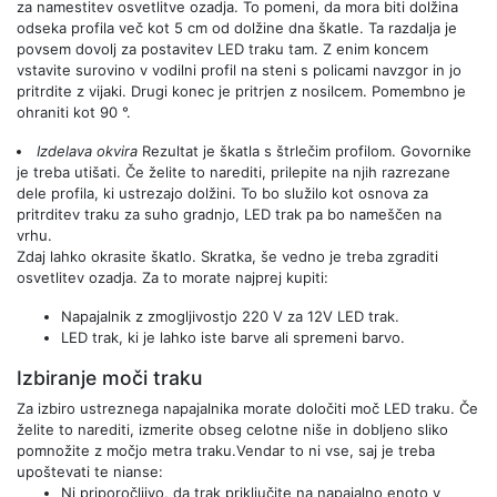
za namestitev osvetlitve ozadja. To pomeni, da mora biti dolžina
odseka profila več kot 5 cm od dolžine dna škatle. Ta razdalja je
povsem dovolj za postavitev LED traku tam. Z enim koncem
vstavite surovino v vodilni profil na steni s policami navzgor in jo
pritrdite z vijaki. Drugi konec je pritrjen z nosilcem. Pomembno je
ohraniti kot 90 °.
Izdelava okvira
Rezultat je škatla s štrlečim profilom. Govornike
je treba utišati. Če želite to narediti, prilepite na njih razrezane
dele profila, ki ustrezajo dolžini. To bo služilo kot osnova za
pritrditev traku za suho gradnjo, LED trak pa bo nameščen na
vrhu.
Zdaj lahko okrasite škatlo. Skratka, še vedno je treba zgraditi
osvetlitev ozadja. Za to morate najprej kupiti:
Napajalnik z zmogljivostjo 220 V za 12V LED trak.
LED trak, ki je lahko iste barve ali spremeni barvo.
Izbiranje moči traku
Za izbiro ustreznega napajalnika morate določiti moč LED traku. Če
želite to narediti, izmerite obseg celotne niše in dobljeno sliko
pomnožite z močjo metra traku.Vendar to ni vse, saj je treba
upoštevati te nianse:
Ni priporočljivo, da trak priključite na napajalno enoto v