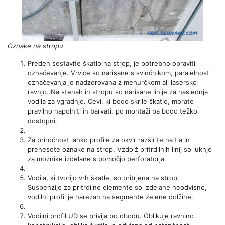
Oznake na stropu
Preden sestavite škatlo na strop, je potrebno opraviti
označevanje. Vrvice so narisane s svinčnikom, paralelnost
označevanja je nadzorovana z mehurčkom ali lasersko
ravnjo. Na stenah in stropu so narisane linije za naslednja
vodila za vgradnjo. Cevi, ki bodo skrile škatlo, morate
pravilno napolniti in barvati, po montaži pa bodo težko
dostopni.
Za priročnost lahko profile za okvir razširite na tla in
prenesete oznake na strop. Vzdolž pritrdilnih linij so luknje
za moznike izdelane s pomočjo perforatorja.
Vodila, ki tvorijo vrh škatle, so pritrjena na strop.
Suspenzije za pritrdilne elemente so izdelane neodvisno,
vodilni profil je narezan na segmente želene dolžine.
Vodilni profil UD se privija po obodu. Oblikuje ravnino