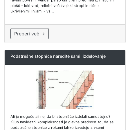
ravnih površin. Vendar pa so ukrivljeni predmeti iz mavčnih
plošč - loki vrat, reliefni večnivojski stropi in niše z
ukrivljenimi linijami - vs...
Preberi več →
Podstrešne stopnice naredite sami: izdelovanje
Ali je mogoče ali ne, da bi stopnišče izdelali samostojno?
Kljub navidezni kompleksnosti je glavna prednost to, da se
podstrešne stopnice z rokami lahko izvedejo z vsemi