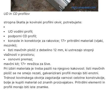
UD in CD profilov
stropna škatla je kovinski profilni okvir, potrebujete:
UD vodilni profil;
podporni CD profil;
konzole in konektorje za rakovice; 17> pritrdilni materiali (vijaki,
mozniki);
listi mavčnih plošč z debelino 12 mm, ki ustrezajo stopnji
vlažnosti v prostoru;
osnovni premaz;
mavčni kit; 17> mrežica za šive.
Pri izbiri materiala je treba paziti na njegovo kakovost: listi mavčnih
plošč se ne smejo rezati, galvanizirani profili morajo biti enotni.
Trdnost kovinskega okvirja zagotavlja varnost celotne konstrukcije,
bolje je kupiti material od znanih proizvajalcev. Pritrdilni elementi in
profili morajo biti iste znamke.