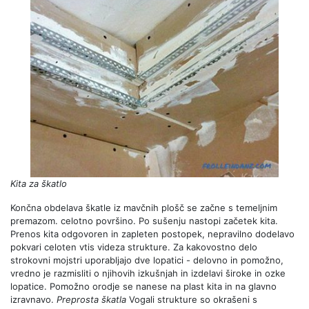
Kita za škatlo
Končna obdelava škatle iz mavčnih plošč se začne s temeljnim
premazom. celotno površino. Po sušenju nastopi začetek kita.
Prenos kita odgovoren in zapleten postopek, nepravilno dodelavo
pokvari celoten vtis videza strukture. Za kakovostno delo
strokovni mojstri uporabljajo dve lopatici - delovno in pomožno,
vredno je razmisliti o njihovih izkušnjah in izdelavi široke in ozke
lopatice. Pomožno orodje se nanese na plast kita in na glavno
izravnavo.
Preprosta škatla
Vogali strukture so okrašeni s