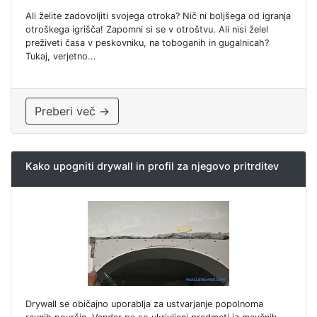
Ali želite zadovoljiti svojega otroka? Nič ni boljšega od igranja
otroškega igrišča! Zapomni si se v otroštvu. Ali nisi želel
preživeti časa v peskovniku, na toboganih in gugalnicah?
Tukaj, verjetno...
Preberi več →
Kako upogniti drywall in profil za njegovo pritrditev
Drywall se običajno uporablja za ustvarjanje popolnoma