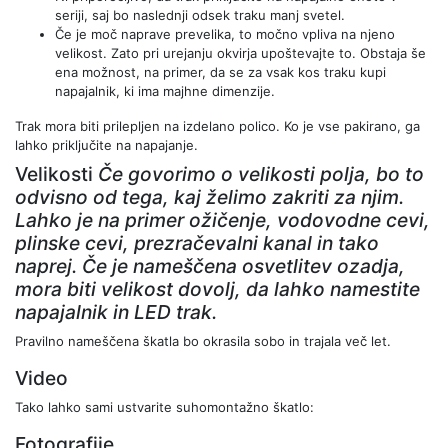
seriji, saj bo naslednji odsek traku manj svetel.
Če je moč naprave prevelika, to močno vpliva na njeno
velikost. Zato pri urejanju okvirja upoštevajte to. Obstaja še
ena možnost, na primer, da se za vsak kos traku kupi
napajalnik, ki ima majhne dimenzije.
Trak mora biti prilepljen na izdelano polico. Ko je vse pakirano, ga
lahko priključite na napajanje.
Velikosti
Če govorimo o velikosti polja, bo to
odvisno od tega, kaj želimo zakriti za njim.
Lahko je na primer ožičenje, vodovodne cevi,
plinske cevi, prezračevalni kanal in tako
naprej. Če je nameščena osvetlitev ozadja,
mora biti velikost dovolj, da lahko namestite
napajalnik in LED trak.
Pravilno nameščena škatla bo okrasila sobo in trajala več let.
Video
Tako lahko sami ustvarite suhomontažno škatlo:
Fotografije