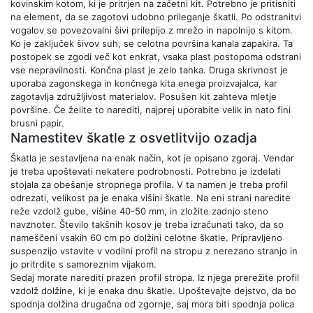
kovinskim kotom, ki je pritrjen na začetni kit. Potrebno je pritisniti
na element, da se zagotovi udobno prileganje škatli. Po odstranitvi
vogalov se povezovalni šivi prilepijo z mrežo in napolnijo s kitom.
Ko je zaključek šivov suh, se celotna površina kanala zapakira. Ta
postopek se zgodi več kot enkrat, vsaka plast postopoma odstrani
vse nepravilnosti. Končna plast je zelo tanka. Druga skrivnost je
uporaba zagonskega in končnega kita enega proizvajalca, kar
zagotavlja združljivost materialov. Posušen kit zahteva mletje
površine. Če želite to narediti, najprej uporabite velik in nato fini
brusni papir.
Namestitev škatle z osvetlitvijo ozadja
Škatla je sestavljena na enak način, kot je opisano zgoraj. Vendar
je treba upoštevati nekatere podrobnosti. Potrebno je izdelati
stojala za obešanje stropnega profila. V ta namen je treba profil
odrezati, velikost pa je enaka višini škatle. Na eni strani naredite
reže vzdolž gube, višine 40-50 mm, in zložite zadnjo steno
navznoter. Število takšnih kosov je treba izračunati tako, da so
nameščeni vsakih 60 cm po dolžini celotne škatle. Pripravljeno
suspenzijo vstavite v vodilni profil na stropu z nerezano stranjo in
jo pritrdite s samoreznim vijakom.
Sedaj morate narediti prazen profil stropa. Iz njega prerežite profil
vzdolž dolžine, ki je enaka dnu škatle. Upoštevajte dejstvo, da bo
spodnja dolžina drugačna od zgornje, saj mora biti spodnja polica