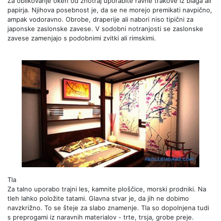
Za oblikovanje oken od znotraj uporabite ravne trakove iz blaga ali
papirja. Njihova posebnost je, da se ne morejo premikati navpično,
ampak vodoravno. Obrobe, draperije ali nabori niso tipični za
japonske zaslonske zavese. V sodobni notranjosti se zaslonske
zavese zamenjajo s podobnimi zvitki ali rimskimi.
Tla
Za talno uporabo trajni les, kamnite ploščice, morski prodniki. Na
tleh lahko položite tatami. Glavna stvar je, da jih ne dobimo
navzkrižno. To se šteje za slabo znamenje. Tla so dopolnjena tudi
s preprogami iz naravnih materialov - trte, trsja, grobe preje.