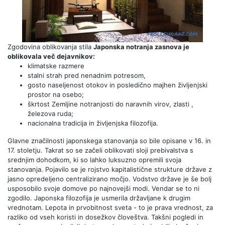
Zgodovina oblikovanja stila
Japonska notranja zasnova je
oblikovala več dejavnikov:
klimatske razmere
stalni strah pred nenadnim potresom,
gosto naseljenost otokov in posledično majhen življenjski
prostor na osebo;
škrtost Zemljine notranjosti do naravnih virov, zlasti ,
železova ruda;
nacionalna tradicija in življenjska filozofija.
Glavne značilnosti japonskega stanovanja so bile opisane v 16. in
17. stoletju. Takrat so se začeli oblikovati sloji prebivalstva s
srednjim dohodkom, ki so lahko luksuzno opremili svoja
stanovanja. Pojavilo se je rojstvo kapitalistične strukture države z
jasno opredeljeno centralizirano močjo. Vodstvo države je še bolj
usposobilo svoje domove po najnovejši modi. Vendar se to ni
zgodilo. Japonska filozofija je usmerila državljane k drugim
vrednotam. Lepota in prvobitnost sveta - to je prava vrednost, za
razliko od vseh koristi in dosežkov človeštva. Takšni pogledi in