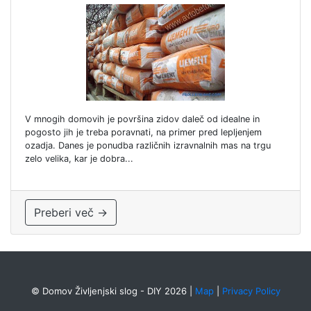
V mnogih domovih je površina zidov daleč od idealne in
pogosto jih je treba poravnati, na primer pred lepljenjem
ozadja. Danes je ponudba različnih izravnalnih mas na trgu
zelo velika, kar je dobra...
Preberi več →
© Domov Življenjski slog - DIY 2026
|
Map
|
Privacy Policy