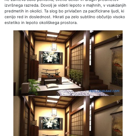
izvršnega razreda. Dovolj je videti lepoto v majhnih, v vsakdanjih
predmetih in okolici. Ta slog bo privlačen za pacificirane ljudi, ki
cenijo red in doslednost. Hkrati pa zelo subtilno občutijo visoko
estetiko in lepoto okoliškega prostora.