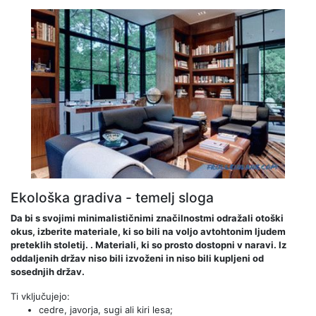
Ekološka gradiva - temelj sloga
Da bi s svojimi minimalističnimi značilnostmi odražali otoški
okus, izberite materiale, ki so bili na voljo avtohtonim ljudem
preteklih stoletij. . Materiali, ki so prosto dostopni v naravi. Iz
oddaljenih držav niso bili izvoženi in niso bili kupljeni od
sosednjih držav.
Ti vključujejo:
cedre, javorja, sugi ali kiri lesa;