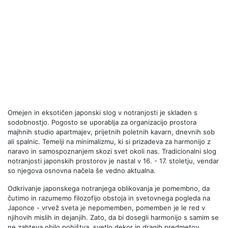
Omejen in eksotičen japonski slog v notranjosti je skladen s
sodobnostjo. Pogosto se uporablja za organizacijo prostora
majhnih studio apartmajev, prijetnih poletnih kavarn, dnevnih sob
ali spalnic. Temelji na minimalizmu, ki si prizadeva za harmonijo z
naravo in samospoznanjem skozi svet okoli nas. Tradicionalni slog
notranjosti japonskih prostorov je nastal v 16. - 17. stoletju, vendar
so njegova osnovna načela še vedno aktualna.
Odkrivanje japonskega notranjega oblikovanja je pomembno, da
čutimo in razumemo filozofijo obstoja in svetovnega pogleda na
Japonce - vrvež sveta je nepomemben, pomemben je le red v
njihovih mislih in dejanjih. Zato, da bi dosegli harmonijo s samim se
ne zahteva obilo pohištva, svetlo dekor in dragih predmetov