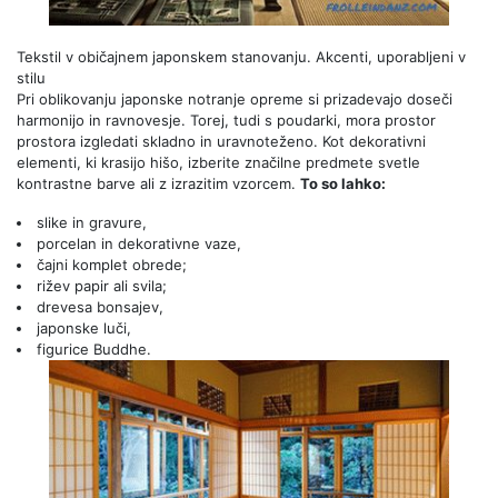
Tekstil v običajnem japonskem stanovanju.
Akcenti, uporabljeni v
stilu
Pri oblikovanju japonske notranje opreme si prizadevajo doseči
harmonijo in ravnovesje. Torej, tudi s poudarki, mora prostor
prostora izgledati skladno in uravnoteženo. Kot dekorativni
elementi, ki krasijo hišo, izberite značilne predmete svetle
kontrastne barve ali z izrazitim vzorcem.
To so lahko:
slike in gravure,
porcelan in dekorativne vaze,
čajni komplet obrede;
rižev papir ali svila;
drevesa bonsajev,
japonske luči,
figurice Buddhe.