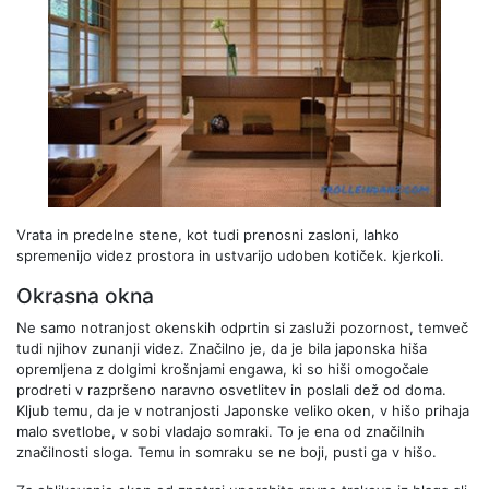
Vrata in predelne stene, kot tudi prenosni zasloni, lahko
spremenijo videz prostora in ustvarijo udoben kotiček. kjerkoli.
Okrasna okna
Ne samo notranjost okenskih odprtin si zasluži pozornost, temveč
tudi njihov zunanji videz. Značilno je, da je bila japonska hiša
opremljena z dolgimi krošnjami engawa, ki so hiši omogočale
prodreti v razpršeno naravno osvetlitev in poslali dež od doma.
Kljub temu, da je v notranjosti Japonske veliko oken, v hišo prihaja
malo svetlobe, v sobi vladajo somraki. To je ena od značilnih
značilnosti sloga. Temu in somraku se ne boji, pusti ga v hišo.