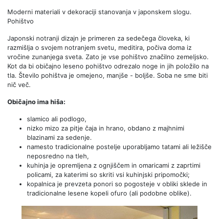
Moderni materiali v dekoraciji stanovanja v japonskem slogu.
Pohištvo
Japonski notranji dizajn je primeren za sedečega človeka, ki
razmišlja o svojem notranjem svetu, meditira, počiva doma iz
vročine zunanjega sveta. Zato je vse pohištvo značilno zemeljsko.
Kot da bi običajno leseno pohištvo odrezalo noge in jih položilo na
tla. Število pohištva je omejeno, manjše - boljše. Soba ne sme biti
nič več.
Običajno ima hiša:
slamico ali podlogo,
nizko mizo za pitje čaja in hrano, obdano z majhnimi
blazinami za sedenje.
namesto tradicionalne postelje uporabljamo tatami ali ležišče
neposredno na tleh,
kuhinja je opremljena z ognjiščem in omaricami z zaprtimi
policami, za katerimi so skriti vsi kuhinjski pripomočki;
kopalnica je prevzeta ponori so pogosteje v obliki sklede in
tradicionalne lesene kopeli ofuro (ali podobne oblike).