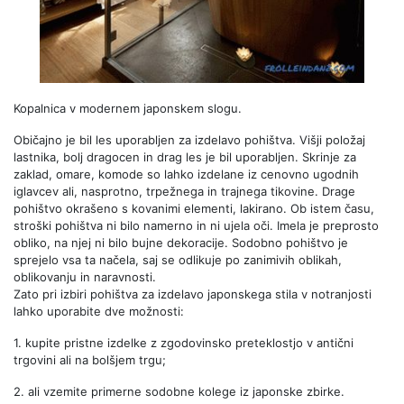
Kopalnica v modernem japonskem slogu.
Običajno je bil les uporabljen za izdelavo pohištva. Višji položaj
lastnika, bolj dragocen in drag les je bil uporabljen. Skrinje za
zaklad, omare, komode so lahko izdelane iz cenovno ugodnih
iglavcev ali, nasprotno, trpežnega in trajnega tikovine. Drage
pohištvo okrašeno s kovanimi elementi, lakirano. Ob istem času,
stroški pohištva ni bilo namerno in ni ujela oči. Imela je preprosto
obliko, na njej ni bilo bujne dekoracije. Sodobno pohištvo je
sprejelo vsa ta načela, saj se odlikuje po zanimivih oblikah,
oblikovanju in naravnosti.
Zato pri izbiri pohištva za izdelavo japonskega stila v notranjosti
lahko uporabite dve možnosti:
1. kupite pristne izdelke z zgodovinsko preteklostjo v antični
trgovini ali na bolšjem trgu;
2. ali vzemite primerne sodobne kolege iz japonske zbirke.