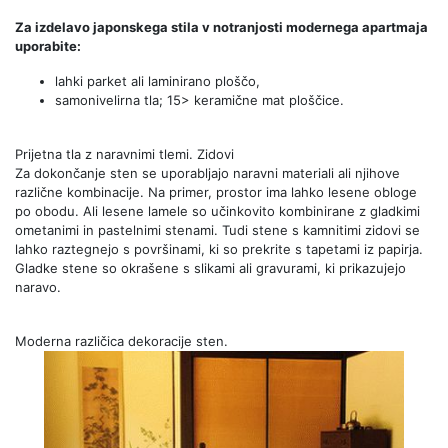
Za izdelavo japonskega stila v notranjosti modernega apartmaja
uporabite:
lahki parket ali laminirano ploščo,
samonivelirna tla; 15> keramične mat ploščice.
Prijetna tla z naravnimi tlemi. Zidovi
Za dokončanje sten se uporabljajo naravni materiali ali njihove
različne kombinacije. Na primer, prostor ima lahko lesene obloge
po obodu. Ali lesene lamele so učinkovito kombinirane z gladkimi
ometanimi in pastelnimi stenami. Tudi stene s kamnitimi zidovi se
lahko raztegnejo s površinami, ki so prekrite s tapetami iz papirja.
Gladke stene so okrašene s slikami ali gravurami, ki prikazujejo
naravo.
Moderna različica dekoracije sten.