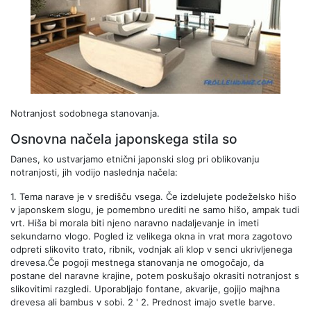
Notranjost sodobnega stanovanja.
Osnovna načela japonskega stila so
Danes, ko ustvarjamo etnični japonski slog pri oblikovanju
notranjosti, jih vodijo naslednja načela:
1.
Tema narave je v središču vsega. Če izdelujete podeželsko hišo
v japonskem slogu, je pomembno urediti ne samo hišo, ampak tudi
vrt. Hiša bi morala biti njeno naravno nadaljevanje in imeti
sekundarno vlogo. Pogled iz velikega okna in vrat mora zagotovo
odpreti slikovito trato, ribnik, vodnjak ali klop v senci ukrivljenega
drevesa.Če pogoji mestnega stanovanja ne omogočajo, da
postane del naravne krajine, potem poskušajo okrasiti notranjost s
slikovitimi razgledi. Uporabljajo fontane, akvarije, gojijo majhna
drevesa ali bambus v sobi. 2 '
2.
Prednost imajo svetle barve.