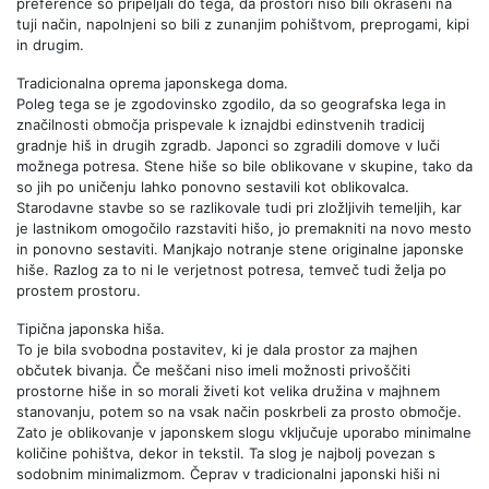
preference so pripeljali do tega, da prostori niso bili okrašeni na
tuji način, napolnjeni so bili z zunanjim pohištvom, preprogami, kipi
in drugim.
Tradicionalna oprema japonskega doma.
Poleg tega se je zgodovinsko zgodilo, da so geografska lega in
značilnosti območja prispevale k iznajdbi edinstvenih tradicij
gradnje hiš in drugih zgradb. Japonci so zgradili domove v luči
možnega potresa. Stene hiše so bile oblikovane v skupine, tako da
so jih po uničenju lahko ponovno sestavili kot oblikovalca.
Starodavne stavbe so se razlikovale tudi pri zložljivih temeljih, kar
je lastnikom omogočilo razstaviti hišo, jo premakniti na novo mesto
in ponovno sestaviti. Manjkajo notranje stene originalne japonske
hiše. Razlog za to ni le verjetnost potresa, temveč tudi želja po
prostem prostoru.
Tipična japonska hiša.
To je bila svobodna postavitev, ki je dala prostor za majhen
občutek bivanja. Če meščani niso imeli možnosti privoščiti
prostorne hiše in so morali živeti kot velika družina v majhnem
stanovanju, potem so na vsak način poskrbeli za prosto območje.
Zato je oblikovanje v japonskem slogu vključuje uporabo minimalne
količine pohištva, dekor in tekstil. Ta slog je najbolj povezan s
sodobnim minimalizmom. Čeprav v tradicionalni japonski hiši ni