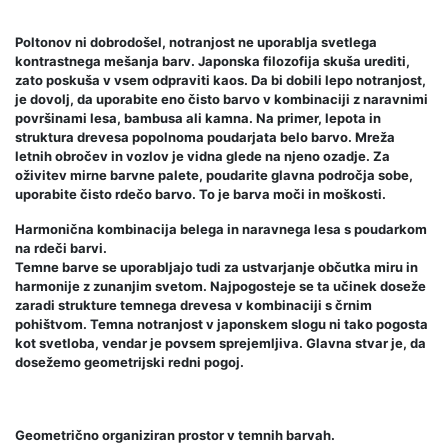
Poltonov ni dobrodošel, notranjost ne uporablja svetlega
kontrastnega mešanja barv. Japonska filozofija skuša urediti,
zato poskuša v vsem odpraviti kaos. Da bi dobili lepo notranjost,
je dovolj, da uporabite eno čisto barvo v kombinaciji z naravnimi
površinami lesa, bambusa ali kamna. Na primer, lepota in
struktura drevesa popolnoma poudarjata belo barvo. Mreža
letnih obročev in vozlov je vidna glede na njeno ozadje. Za
oživitev mirne barvne palete, poudarite glavna področja sobe,
uporabite čisto rdečo barvo. To je barva moči in moškosti.
Harmonična kombinacija belega in naravnega lesa s poudarkom
na rdeči barvi.
Temne barve se uporabljajo tudi za ustvarjanje občutka miru in
harmonije z zunanjim svetom. Najpogosteje se ta učinek doseže
zaradi strukture temnega drevesa v kombinaciji s črnim
pohištvom. Temna notranjost v japonskem slogu ni tako pogosta
kot svetloba, vendar je povsem sprejemljiva. Glavna stvar je, da
dosežemo geometrijski redni pogoj.
Geometrično organiziran prostor v temnih barvah.