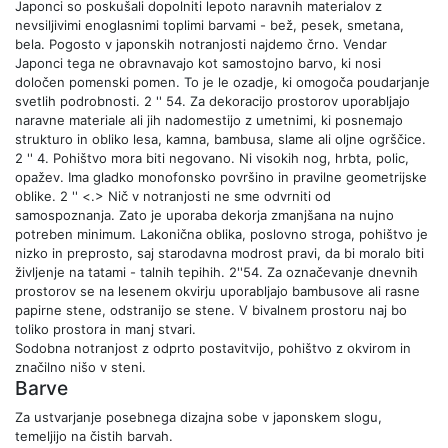
Japonci so poskušali dopolniti lepoto naravnih materialov z
nevsiljivimi enoglasnimi toplimi barvami - bež, pesek, smetana,
bela. Pogosto v japonskih notranjosti najdemo črno. Vendar
Japonci tega ne obravnavajo kot samostojno barvo, ki nosi
določen pomenski pomen. To je le ozadje, ki omogoča poudarjanje
svetlih podrobnosti. 2 '' 54. Za dekoracijo prostorov uporabljajo
naravne materiale ali jih nadomestijo z umetnimi, ki posnemajo
strukturo in obliko lesa, kamna, bambusa, slame ali oljne ogrščice.
2 '' 4. Pohištvo mora biti negovano. Ni visokih nog, hrbta, polic,
opažev. Ima gladko monofonsko površino in pravilne geometrijske
oblike. 2 '' <.> Nič v notranjosti ne sme odvrniti od
samospoznanja. Zato je uporaba dekorja zmanjšana na nujno
potreben minimum. Lakonična oblika, poslovno stroga, pohištvo je
nizko in preprosto, saj starodavna modrost pravi, da bi moralo biti
življenje na tatami - talnih tepihih. 2''54. Za označevanje dnevnih
prostorov se na lesenem okvirju uporabljajo bambusove ali rasne
papirne stene, odstranijo se stene. V bivalnem prostoru naj bo
toliko prostora in manj stvari.
Sodobna notranjost z odprto postavitvijo, pohištvo z okvirom in
značilno nišo v steni.
Barve
Za ustvarjanje posebnega dizajna sobe v japonskem slogu,
temeljijo na čistih barvah.