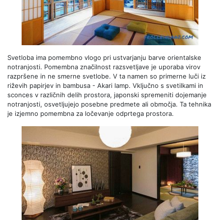
Svetloba ima pomembno vlogo pri ustvarjanju barve orientalske
notranjosti. Pomembna značilnost razsvetljave je uporaba virov
razpršene in ne smerne svetlobe. V ta namen so primerne luči iz
riževih papirjev in bambusa - Akari lamp. Vključno s svetilkami in
sconces v različnih delih prostora, japonski spremeniti dojemanje
notranjosti, osvetljujejo posebne predmete ali območja. Ta tehnika
je izjemno pomembna za ločevanje odprtega prostora.