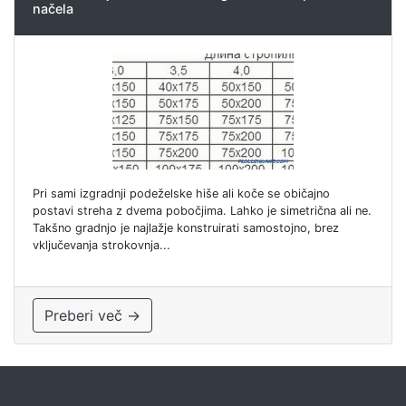
načela
Pri sami izgradnji podeželske hiše ali koče se običajno
postavi streha z dvema pobočjima. Lahko je simetrična ali ne.
Takšno gradnjo je najlažje konstruirati samostojno, brez
vključevanja strokovnja...
Preberi več →