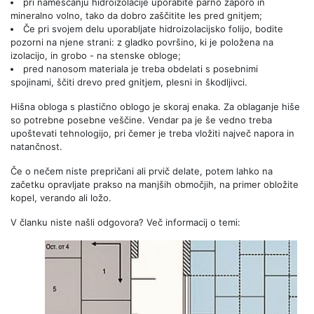
pri nameščanju hidroizolacije uporabite parno zaporo in
mineralno volno, tako da dobro zaščitite les pred gnitjem;
Če pri svojem delu uporabljate hidroizolacijsko folijo, bodite
pozorni na njene strani: z gladko površino, ki je položena na
izolacijo, in grobo - na stenske obloge;
pred nanosom materiala je treba obdelati s posebnimi
spojinami, ščiti drevo pred gnitjem, plesni in škodljivci.
Hišna obloga s plastično oblogo je skoraj enaka. Za oblaganje hiše
so potrebne posebne veščine. Vendar pa je še vedno treba
upoštevati tehnologijo, pri čemer je treba vložiti največ napora in
natančnost.
Če o nečem niste prepričani ali prvič delate, potem lahko na
začetku opravljate prakso na manjših območjih, na primer obložite
kopel, verando ali ložo.
V članku niste našli odgovora? Več informacij o temi: