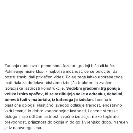
Zunanja obdelava - pomembna faza pri gradnji hiše ali koče.
Pokrivanje hišne klopi - najboljša možnost, če se odločite, da
boste stavbi dali privlačen videz. Poleg tega lahko uporaba tega
materiala za dodelavo bistveno izboljša toplotne in zvočne
izolacijske lastnosti konstrukcije.
Sodobni gradbeni trg ponuja
veliko izbiro opažev, ki se razlikujejo ne le v odtenku, debelini,
temveč tudi v materialu, iz katerega je izdelan.
Lesena in
plastična obloga. Plastično izvedbo odlikuje trajnost, enostavno
vzdrževanje in dobre vodoodbojne lastnosti. Lesene stenske
obloge imajo odlične lastnosti zvočne izolacije, nizko toplotno
prevodnost, prijaznost do okolja in dolgo življenjsko dobo. Narejen
je iz naravnega lesa.