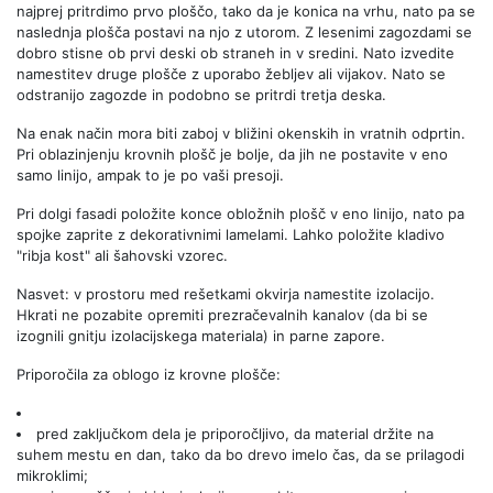
najprej pritrdimo prvo ploščo, tako da je konica na vrhu, nato pa se
naslednja plošča postavi na njo z utorom. Z lesenimi zagozdami se
dobro stisne ob prvi deski ob straneh in v sredini. Nato izvedite
namestitev druge plošče z uporabo žebljev ali vijakov. Nato se
odstranijo zagozde in podobno se pritrdi tretja deska.
Na enak način mora biti zaboj v bližini okenskih in vratnih odprtin.
Pri oblazinjenju krovnih plošč je bolje, da jih ne postavite v eno
samo linijo, ampak to je po vaši presoji.
Pri dolgi fasadi položite konce obložnih plošč v eno linijo, nato pa
spojke zaprite z dekorativnimi lamelami. Lahko položite kladivo
"ribja kost" ali šahovski vzorec.
Nasvet: v prostoru med rešetkami okvirja namestite izolacijo.
Hkrati ne pozabite opremiti prezračevalnih kanalov (da bi se
izognili gnitju izolacijskega materiala) in parne zapore.
Priporočila za oblogo iz krovne plošče:
pred zaključkom dela je priporočljivo, da material držite na
suhem mestu en dan, tako da bo drevo imelo čas, da se prilagodi
mikroklimi;