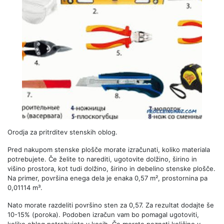
Orodja za pritrditev stenskih oblog.
Pred nakupom stenske plošče morate izračunati, koliko materiala
potrebujete. Če želite to narediti, ugotovite dolžino, širino in
višino prostora, kot tudi dolžino, širino in debelino stenske plošče.
Na primer, površina enega dela je enaka 0,57 m², prostornina pa
0,01114 m³.
Nato morate razdeliti površino sten za 0,57. Za rezultat dodajte še
10-15% (poroka). Podoben izračun vam bo pomagal ugotoviti,
koliko oblog potrebujete v kosih. Če morate poznati količino v