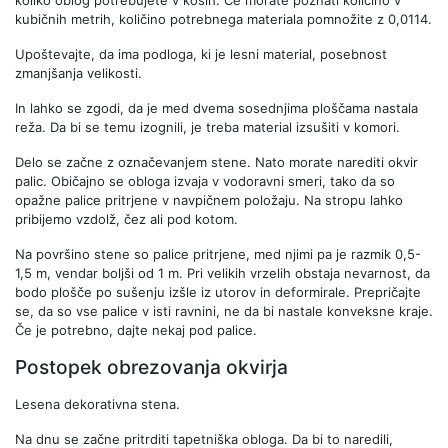
kubičnih metrih, količino potrebnega materiala pomnožite z 0,0114.
Upoštevajte, da ima podloga, ki je lesni material, posebnost
zmanjšanja velikosti.
In lahko se zgodi, da je med dvema sosednjima ploščama nastala
reža. Da bi se temu izognili, je treba material izsušiti v komori.
Delo se začne z označevanjem stene. Nato morate narediti okvir
palic. Običajno se obloga izvaja v vodoravni smeri, tako da so
opažne palice pritrjene v navpičnem položaju. Na stropu lahko
pribijemo vzdolž, čez ali pod kotom.
Na površino stene so palice pritrjene, med njimi pa je razmik 0,5-
1,5 m, vendar boljši od 1 m. Pri velikih vrzelih obstaja nevarnost, da
bodo plošče po sušenju izšle iz utorov in deformirale. Prepričajte
se, da so vse palice v isti ravnini, ne da bi nastale konveksne kraje.
Če je potrebno, dajte nekaj pod palice.
Postopek obrezovanja okvirja
Lesena dekorativna stena.
Na dnu se začne pritrditi tapetniška obloga. Da bi to naredili,