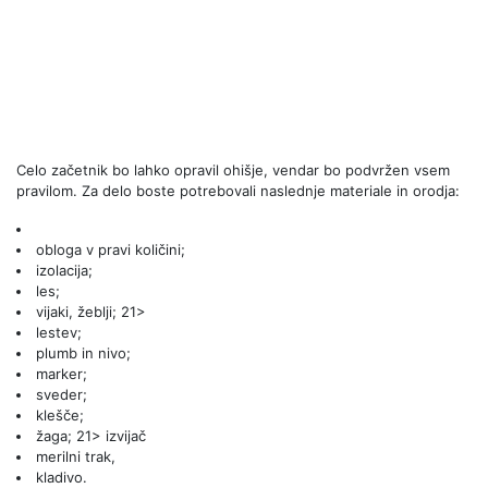
Celo začetnik bo lahko opravil ohišje, vendar bo podvržen vsem
pravilom. Za delo boste potrebovali naslednje materiale in orodja:
obloga v pravi količini;
izolacija;
les;
vijaki, žeblji; 21>
lestev;
plumb in nivo;
marker;
sveder;
klešče;
žaga; 21> izvijač
merilni trak,
kladivo.