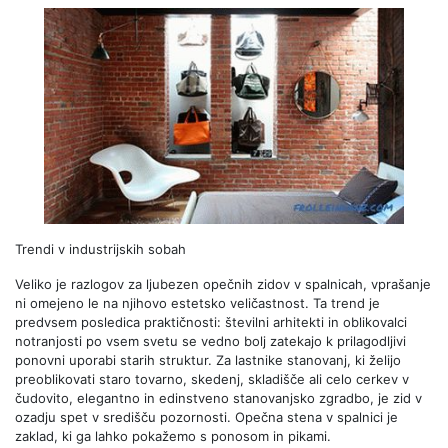
Trendi v industrijskih sobah
Veliko je razlogov za ljubezen opečnih zidov v spalnicah, vprašanje
ni omejeno le na njihovo estetsko veličastnost. Ta trend je
predvsem posledica praktičnosti: številni arhitekti in oblikovalci
notranjosti po vsem svetu se vedno bolj zatekajo k prilagodljivi
ponovni uporabi starih struktur. Za lastnike stanovanj, ki želijo
preoblikovati staro tovarno, skedenj, skladišče ali celo cerkev v
čudovito, elegantno in edinstveno stanovanjsko zgradbo, je zid v
ozadju spet v središču pozornosti. Opečna stena v spalnici je
zaklad, ki ga lahko pokažemo s ponosom in pikami.