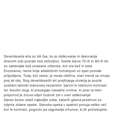
Devetdeseta leta so bili čas, ko je oblikovanje in dekoracija
dnevnih sob postalo bolj občutljivo. Svetle barve 70-ih in 80-ih let
so zamenjale bolj umazane odtenke, kot sta bež in bela.
Enostavne, ravne linije eklektičnih notranjosti so spet postale
priljubljene. Toda, kot veste, je moda ciklična, stari trendi se vrnejo
prej ali slej. Slog devetdesetih let prejšnjega stoletja je postal
sodobni lastniki stanovanj nezanimiv: barvni in teksturni kontrast
ter številni slogi, ki presegajo navadne vrnitve. In prav ta mini-
preporod je znova odprl čudovit zid v svet oblikovanja!
Danes boste videli najboljše sobe, katerih glavna prednost so
odprte zidane opeke. Stenska opeka v spalnici ponuja veliko več
kot le kontrast, pogosto pa zagotavlja vrhunce, ki jih potrebujete.