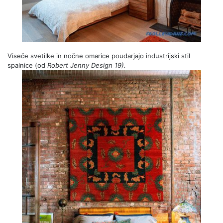
Viseče svetilke in nočne omarice poudarjajo industrijski stil
spalnice (od
Robert
Jenny
Design 19).