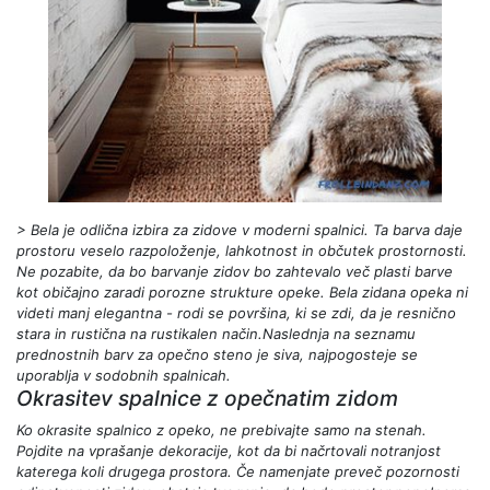
> Bela je odlična izbira za zidove v moderni spalnici. Ta barva daje
prostoru veselo razpoloženje, lahkotnost in občutek prostornosti.
Ne pozabite, da bo barvanje zidov bo zahtevalo več plasti barve
kot običajno zaradi porozne strukture opeke. Bela zidana opeka ni
videti manj elegantna - rodi se površina, ki se zdi, da je resnično
stara in rustična na rustikalen način.Naslednja na seznamu
prednostnih barv za opečno steno je siva, najpogosteje se
uporablja v sodobnih spalnicah.
Okrasitev spalnice z opečnatim zidom
Ko okrasite spalnico z opeko, ne prebivajte samo na stenah.
Pojdite na vprašanje dekoracije, kot da bi načrtovali notranjost
katerega koli drugega prostora. Če namenjate preveč pozornosti