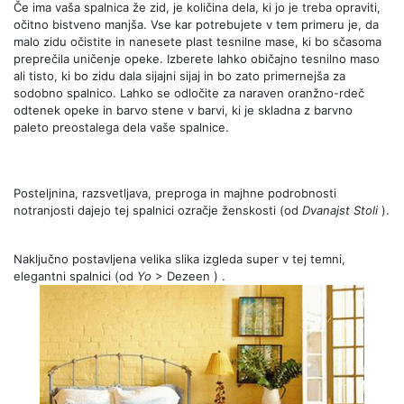
Če ima vaša spalnica že zid, je količina dela, ki jo je treba opraviti,
očitno bistveno manjša. Vse kar potrebujete v tem primeru je, da
malo zidu očistite in nanesete plast tesnilne mase, ki bo sčasoma
preprečila uničenje opeke. Izberete lahko običajno tesnilno maso
ali tisto, ki bo zidu dala sijajni sijaj in bo zato primernejša za
sodobno spalnico. Lahko se odločite za naraven oranžno-rdeč
odtenek opeke in barvo stene v barvi, ki je skladna z barvno
paleto preostalega dela vaše spalnice.
Posteljnina, razsvetljava, preproga in majhne podrobnosti
notranjosti dajejo tej spalnici ozračje ženskosti (od
Dvanajst
Stoli
).
Naključno postavljena velika slika izgleda super v tej temni,
elegantni spalnici (od
Yo
> Dezeen ) .