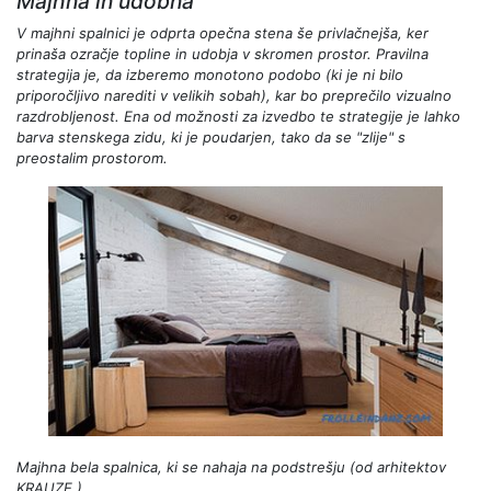
Majhna in udobna
V majhni spalnici je odprta opečna stena še privlačnejša, ker
prinaša ozračje topline in udobja v skromen prostor. Pravilna
strategija je, da izberemo monotono podobo (ki je ni bilo
priporočljivo narediti v velikih sobah), kar bo preprečilo vizualno
razdrobljenost. Ena od možnosti za izvedbo te strategije je lahko
barva stenskega zidu, ki je poudarjen, tako da se "zlije" s
preostalim prostorom.
Majhna bela spalnica, ki se nahaja na podstrešju (od
arhitektov
KRAUZE
).