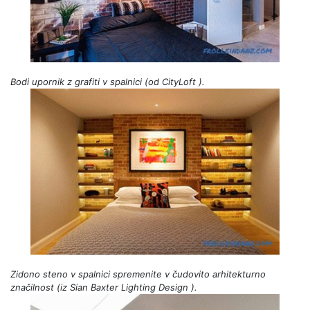
Bodi upornik z grafiti v spalnici (od
CityLoft
).
Zidono steno v spalnici spremenite v čudovito arhitekturno
značilnost (iz
Sian Baxter Lighting Design
).