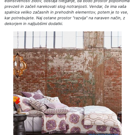
edinstvenosti zidov, obstaja tveganje, da bodo prostor popolnoma
prevzeli in začeli narekovati slog notranjosti. Vendar, če ima vaša
spalnica veliko začasnih in prehodnih elementov, potem je to vse,
kar potrebujete. Naj ostane prostor "razvija" na naraven način, z
dekorjem in najljubšimi dodatki.