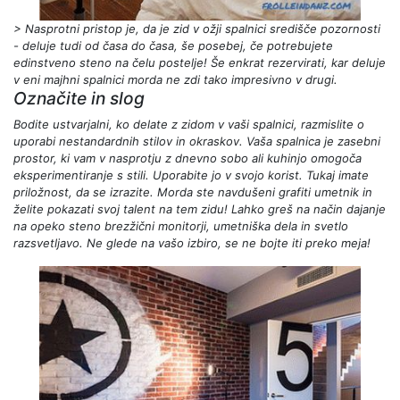
> Nasprotni pristop je, da je zid v ožji spalnici središče pozornosti
- deluje tudi od časa do časa, še posebej, če potrebujete
edinstveno steno na čelu postelje! Še enkrat rezervirati, kar deluje
v eni majhni spalnici morda ne zdi tako impresivno v drugi.
Označite in slog
Bodite ustvarjalni, ko delate z zidom v vaši spalnici, razmislite o
uporabi nestandardnih stilov in okraskov. Vaša spalnica je zasebni
prostor, ki vam v nasprotju z dnevno sobo ali kuhinjo omogoča
eksperimentiranje s stili. Uporabite jo v svojo korist. Tukaj imate
priložnost, da se izrazite. Morda ste navdušeni grafiti umetnik in
želite pokazati svoj talent na tem zidu! Lahko greš na način dajanje
na opeko steno brezžični monitorji, umetniška dela in svetlo
razsvetljavo. Ne glede na vašo izbiro, se ne bojte iti preko meja!