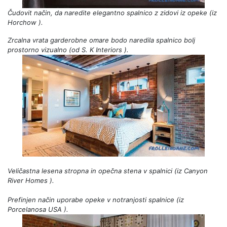
Čudovit način, da naredite elegantno spalnico z zidovi iz opeke (iz
Horchow
).
Zrcalna vrata garderobne omare bodo naredila spalnico bolj
prostorno vizualno (od
S. K Interiors
).
Veličastna lesena stropna in opečna stena v spalnici (iz
Canyon
River Homes
).
Prefinjen način uporabe opeke v notranjosti spalnice (iz
Porcelanosa USA
).