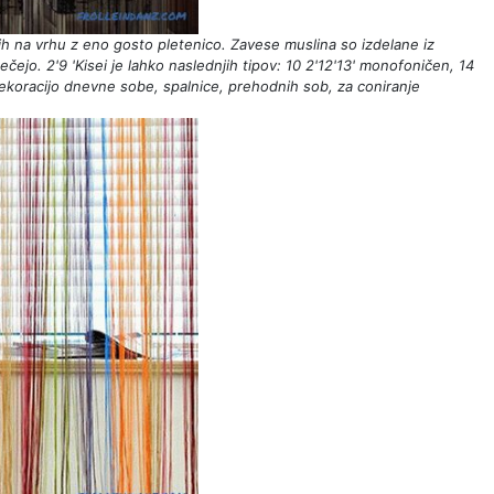
enih na vrhu z eno gosto pletenico. Zavese muslina so izdelane iz
tečejo. 2'9 'Kisei je lahko naslednjih tipov: 10 2'12'13' monofoničen, 14
 dekoracijo dnevne sobe, spalnice, prehodnih sob, za coniranje