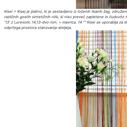
Kisei > Kisej je platno, ki je sestavljeno iz ločenih tkanih žag, združ
različnih gostih sintetičnih nitk, ki niso preveč zapletene in čudovito 
'13' z Lurexom; 14,13-dvo-ton; > mavrica. 14 "" Kisei se uporablja za
odprtega prostora stanovanja-ateljeja.