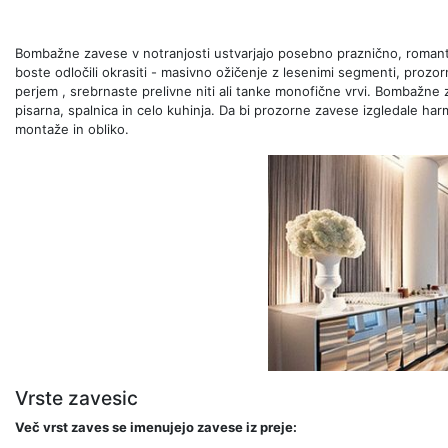
Bombažne zavese v notranjosti ustvarjajo posebno praznično, romanti
boste odločili okrasiti - masivno ožičenje z lesenimi segmenti, prozorna
perjem , srebrnaste prelivne niti ali tanke monofične vrvi. Bombažne
pisarna, spalnica in celo kuhinja. Da bi prozorne zavese izgledale har
montaže in obliko.
Vrste zavesic
Več vrst zaves se imenujejo zavese iz preje: