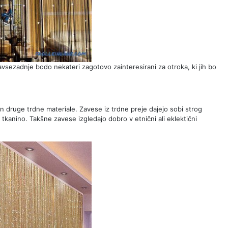
avsezadnje bodo nekateri zagotovo zainteresirani za otroka, ki jih bo
 in druge trdne materiale. Zavese iz trdne preje dajejo sobi strog
 tkanino. Takšne zavese izgledajo dobro v etnični ali eklektični