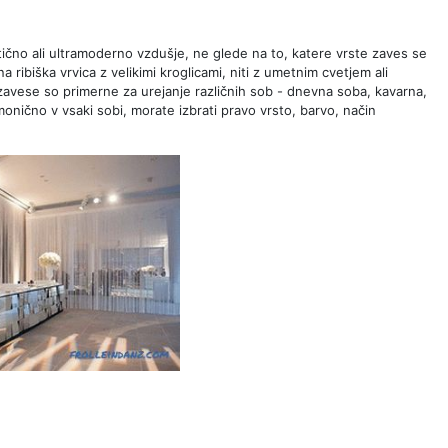
čno ali ultramoderno vzdušje, ne glede na to, katere vrste zaves se
 ribiška vrvica z velikimi kroglicami, niti z umetnim cvetjem ali
 zavese so primerne za urejanje različnih sob - dnevna soba, kavarna,
monično v vsaki sobi, morate izbrati pravo vrsto, barvo, način